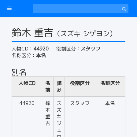
鈴木 重吉
（スズキ シゲヨシ）
人物CD：
44920
役割区分：
スタッフ
名称区分：
本名
別名
人物CD
名
読
役割区分
名称区分
前
み
44920
鈴
ス
スタッフ
本名
木
ズ
重
キ
吉
ジ
ュ
ウ