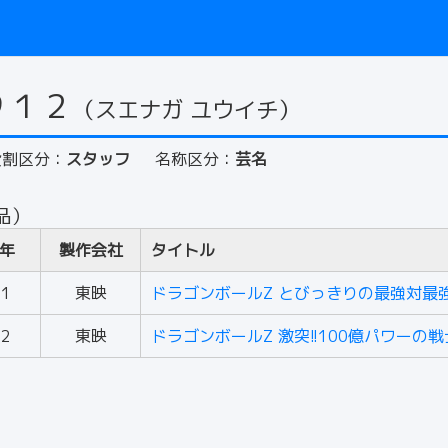
９１２
（スエナガ ユウイチ）
役割区分：
スタッフ
名称区分：
芸名
品）
年
製作会社
タイトル
91
東映
ドラゴンボールZ とびっきりの最強対最
92
東映
ドラゴンボールZ 激突!!100億パワーの