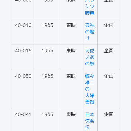
ケツ
勝負
40-010
1965
東映
孤独
企画
の賭
け
40-015
1965
東映
可愛
企画
いあ
の娘
40-030
1965
東映
蝶々
企画
雄二
の
夫婦
善哉
40-041
1965
東映
日本
企画
侠客
伝