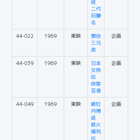
徒
二代
目襲
名
44-022
1969
東映
懲役
企画
三兄
弟
44-039
1969
東映
日本
企画
女侠
伝
侠客
芸者
44-049
1969
東映
緋牡
企画
丹博
徒
鉄火
場列
伝