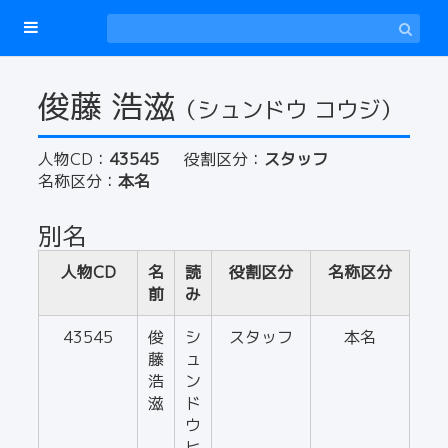
俊藤 浩滋
（シュンドウ コウジ）
人物CD：
43545
役割区分：
スタッフ
名称区分：
本名
別名
人物CD
名
読
役割区分
名称区分
前
み
43545
俊
シ
スタッフ
本名
藤
ュ
浩
ン
滋
ド
ウ
ヒ