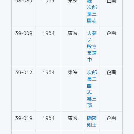
38-089
1963
東映
続
企画
次郎
長三
国志
39-009
1964
東映
大笑
企画
い
殿さ
ま道
中
39-012
1964
東映
次郎
企画
長三
国
志
第三
部
39-019
1964
東映
隠密
企画
剣士