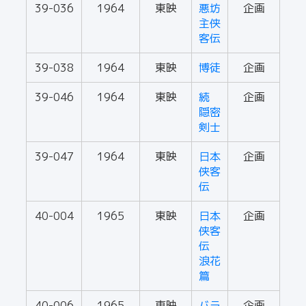
39-036
1964
東映
悪坊
企画
主侠
客伝
39-038
1964
東映
博徒
企画
39-046
1964
東映
続
企画
隠密
剣士
39-047
1964
東映
日本
企画
侠客
伝
40-004
1965
東映
日本
企画
侠客
伝
浪花
篇
40-006
1965
東映
バラ
企画