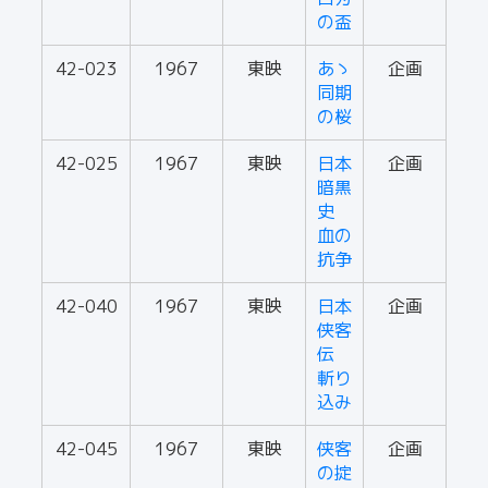
の盃
42-023
1967
東映
あゝ
企画
同期
の桜
42-025
1967
東映
日本
企画
暗黒
史
血の
抗争
42-040
1967
東映
日本
企画
侠客
伝
斬り
込み
42-045
1967
東映
侠客
企画
の掟