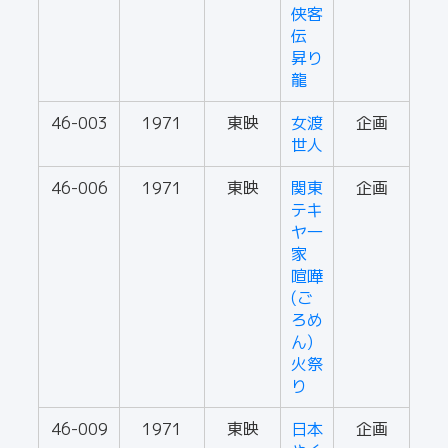
侠客
伝
昇り
龍
46-003
1971
東映
女渡
企画
世人
46-006
1971
東映
関東
企画
テキ
ヤ一
家
喧嘩
(ご
ろめ
ん)
火祭
り
46-009
1971
東映
日本
企画