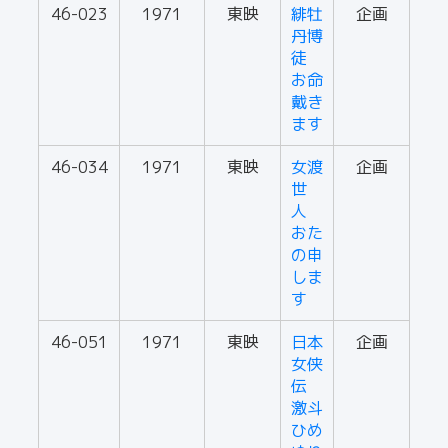
46-023
1971
東映
緋牡
企画
丹博
徒
お命
戴き
ます
46-034
1971
東映
女渡
企画
世
人
おた
の申
しま
す
46-051
1971
東映
日本
企画
女侠
伝
激斗
ひめ