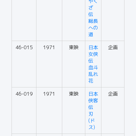
やく
ざ
伝
総長
への
道
46-015
1971
東映
日本
企画
女侠
伝
血斗
乱れ
花
46-019
1971
東映
日本
企画
侠客
伝
刃
(ド
ス)