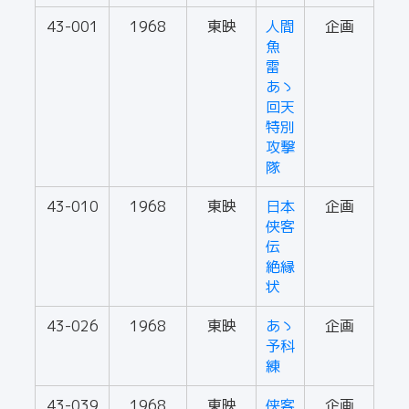
43-001
1968
東映
人間
企画
魚
雷
あゝ
回天
特別
攻撃
隊
43-010
1968
東映
日本
企画
侠客
伝
絶縁
状
43-026
1968
東映
あゝ
企画
予科
練
43-039
1968
東映
侠客
企画