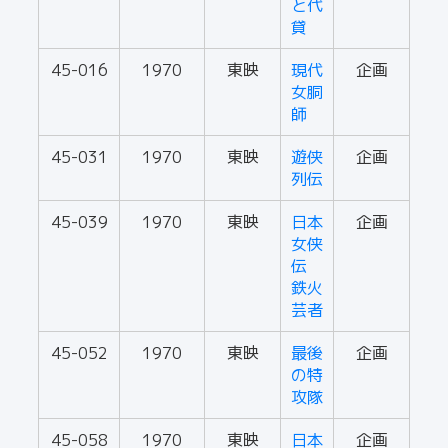
と代
貸
45-016
1970
東映
現代
企画
女胴
師
45-031
1970
東映
遊侠
企画
列伝
45-039
1970
東映
日本
企画
女侠
伝
鉄火
芸者
45-052
1970
東映
最後
企画
の特
攻隊
45-058
1970
東映
日本
企画