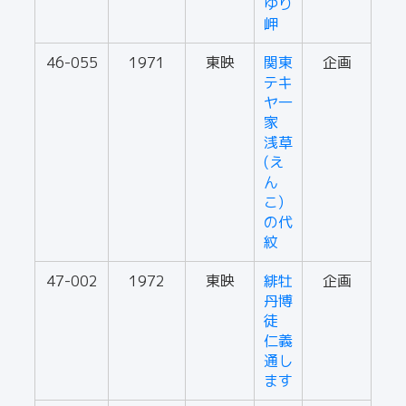
ゆり
岬
46-055
1971
東映
関東
企画
テキ
ヤ一
家
浅草
(え
ん
こ)
の代
紋
47-002
1972
東映
緋牡
企画
丹博
徒
仁義
通し
ます