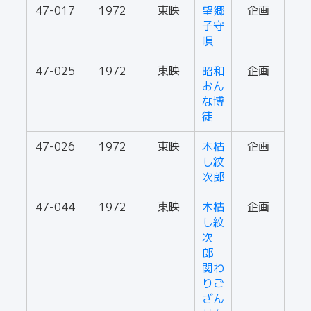
47-017
1972
東映
望郷
企画
子守
唄
47-025
1972
東映
昭和
企画
おん
な博
徒
47-026
1972
東映
木枯
企画
し紋
次郎
47-044
1972
東映
木枯
企画
し紋
次
郎
関わ
りご
ざん