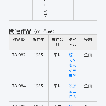
ロ
シ
ゲ
関連作品
（65 作品）
作品ID
製作年
製作会
タイ
役割
社
トル
38-082
1963
東映
続
企画
てな
もん
や三
度笠
38-084
1963
東映
次郎
企画
長三
国志