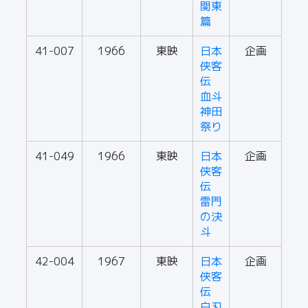
関東
篇
41-007
1966
東映
日本
企画
侠客
伝
血斗
神田
祭り
41-049
1966
東映
日本
企画
侠客
伝
雷門
の決
斗
42-004
1967
東映
日本
企画
侠客
伝
白刃