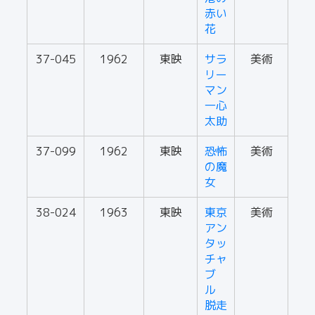
赤い
花
37-045
1962
東映
サラ
美術
リー
マン
一心
太助
37-099
1962
東映
恐怖
美術
の魔
女
38-024
1963
東映
東京
美術
アン
タッ
チャ
ブ
ル
脱走