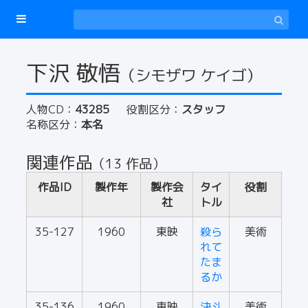
下沢 敬悟
（シモザワ ケイゴ）
人物CD：
43285
役割区分：
スタッフ
名称区分：
本名
関連作品
（13 作品）
作品ID
製作年
製作会
タイ
役割
社
トル
35-127
1960
東映
殺ら
美術
れて
たま
るか
35-136
1960
東映
決斗
美術