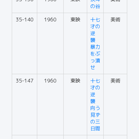
の谷
35-140
1960
東映
十七
美術
才の
逆
襲
暴力
をぶ
っ潰
せ
35-147
1960
東映
十七
美術
才の
逆
襲
向う
見ず
の三
日間