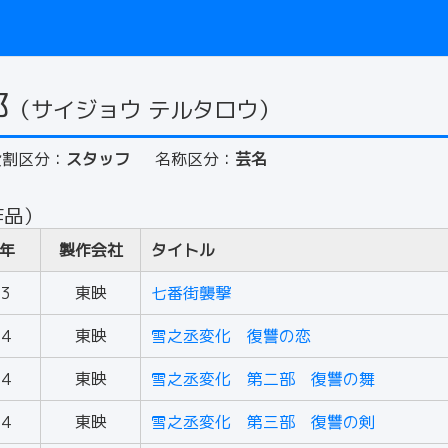
郎
（サイジョウ テルタロウ）
役割区分：
スタッフ
名称区分：
芸名
作品）
年
製作会社
タイトル
53
東映
七番街襲撃
54
東映
雪之丞変化 復讐の恋
54
東映
雪之丞変化 第二部 復讐の舞
54
東映
雪之丞変化 第三部 復讐の剣