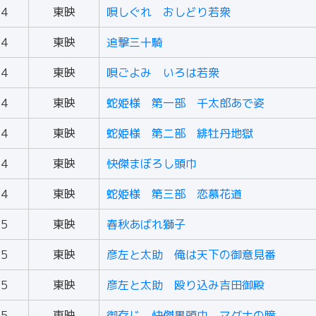
54
東映
唄しぐれ おしどり若衆
54
東映
追撃三十騎
54
東映
唄ごよみ いろは若衆
54
東映
蛇姫様 第一部 千太郎あで姿
54
東映
蛇姫様 第二部 緋牡丹地獄
54
東映
快傑まぼろし頭巾
54
東映
蛇姫様 第三部 恋慕花道
55
東映
春秋あばれ獅子
55
東映
彦左と太助 俺は天下の御意見番
55
東映
彦左と太助 殴り込み吉田御殿
55
東映
御存じ 快傑黒頭巾 マグナの瞳