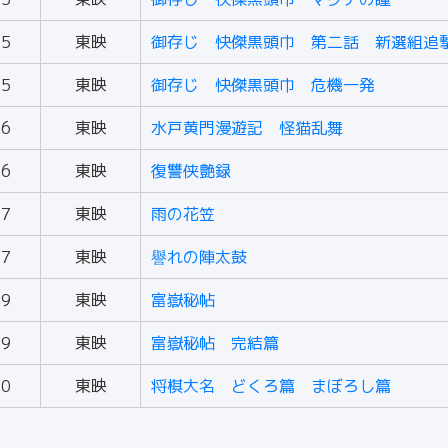
55
東映
御存じ 快傑黒頭巾 第二話 新選組追
55
東映
御存じ 快傑黒頭巾 危機一発
56
東映
水戸黄門漫遊記 怪猫乱舞
56
東映
復讐侠艶録
57
東映
雨の花笠
57
東映
譽れの陣太鼓
59
東映
富嶽秘帖
59
東映
富嶽秘帖 完結篇
60
東映
将棋大名 どくろ篇 まぼろし篇