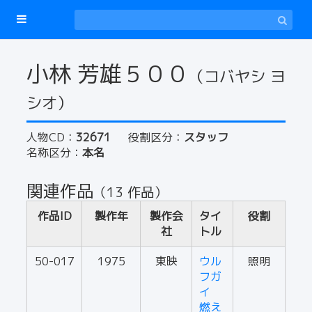
小林 芳雄５００
（コバヤシ ヨ
シオ）
人物CD：
32671
役割区分：
スタッフ
名称区分：
本名
関連作品
（13 作品）
作品ID
製作年
製作会
タイ
役割
社
トル
50-017
1975
東映
ウル
照明
フガ
イ
燃え