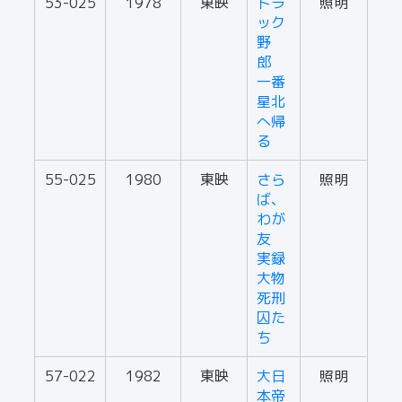
53-025
1978
東映
トラ
照明
ック
野
郎
一番
星北
へ帰
る
55-025
1980
東映
さら
照明
ば、
わが
友
実録
大物
死刑
囚た
ち
57-022
1982
東映
大日
照明
本帝