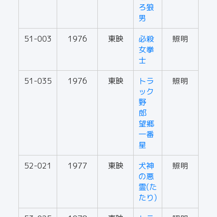
ろ狼
男
51-003
1976
東映
必殺
照明
女拳
士
51-035
1976
東映
トラ
照明
ック
野
郎
望郷
一番
星
52-021
1977
東映
犬神
照明
の悪
霊(た
たり)