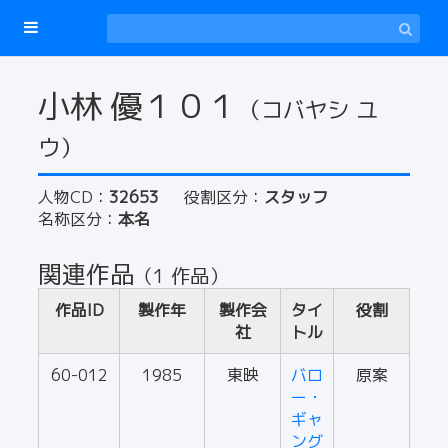
小林 優１０１
（コバヤシ ユ
ウ）
人物CD：
32653
役割区分：
スタッフ
名称区分：
本名
関連作品
（1 作品）
作品ID
製作年
製作会
タイ
役割
社
トル
60-012
1985
東映
バロ
原案
ー・
ギャ
ング