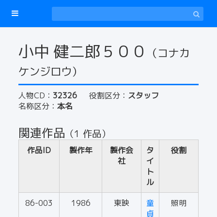
小中 健二郎５００
（コナカ
ケンジロウ）
人物CD：
32326
役割区分：
スタッフ
名称区分：
本名
関連作品
（1 作品）
作品ID
製作年
製作会
タ
役割
社
イ
ト
ル
86-003
1986
東映
童
照明
貞