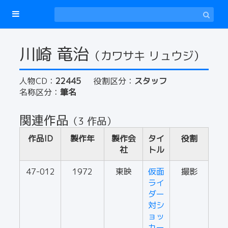
川崎 竜治
（カワサキ リュウジ）
人物CD：
22445
役割区分：
スタッフ
名称区分：
筆名
関連作品
（3 作品）
作品ID
製作年
製作会
タイ
役割
社
トル
47-012
1972
東映
仮面
撮影
ライ
ダー
対シ
ョッ
カー