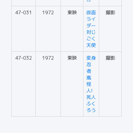
47-031
1972
東映
仮面
撮影
ライ
ダー
対じ
ごく
天使
47-032
1972
東映
変身
撮影
忍
者
嵐
怪
人!
死人
ふく
ろう