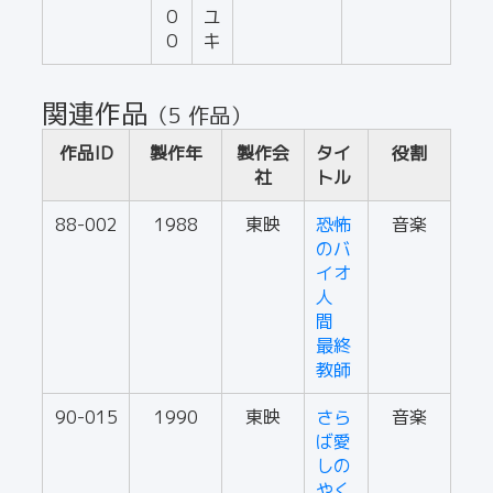
０
ユ
０
キ
関連作品
（5 作品）
作品ID
製作年
製作会
タイ
役割
社
トル
88-002
1988
東映
恐怖
音楽
のバ
イオ
人
間
最終
教師
90-015
1990
東映
さら
音楽
ば愛
しの
やく