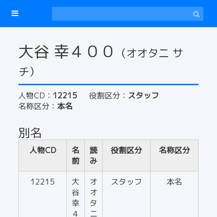
大谷 幸４００
（オオタニ サ
チ）
人物CD：
12215
役割区分：
スタッフ
名称区分：
本名
別名
人物CD
名
読
役割区分
名称区分
前
み
12215
大
オ
スタッフ
本名
谷
オ
幸
タ
４
ニ