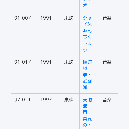
ざ
91-007
1991
東映
シャ
音楽
イな
あん
ちく
しょ
う
91-017
1991
東映
極道
音楽
戦
争・
武闘
派
97-021
1997
東映
天地
音楽
無
用!
真夏
のイ