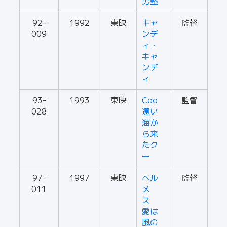
男塾
92-
1992
東映
キャ
監督
009
ンデ
ィ・
キャ
ンデ
ィ
93-
1993
東映
Coo
監督
028
遠い
海か
ら来
たク
ー
97-
1997
東映
ヘル
監督
011
メ
ス
愛は
風の