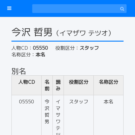
今沢 哲男
（イマザワ テツオ）
人物CD：
05550
役割区分：
スタッフ
名称区分：
本名
別名
人物CD
名
読
役割区分
名称区分
前
み
05550
今
イ
スタッフ
本名
沢
マ
哲
サ
男
ワ
テ
ツ