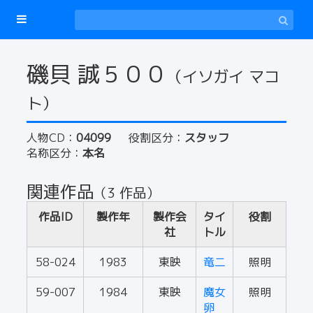
磯貝 誠５００
（イソガイ マコ
ト）
人物CD：
04099
役割区分：
スタッフ
名称区分：
本名
関連作品
（3 作品）
作品ID
製作年
製作会
タイ
役割
社
トル
58-024
1983
東映
竜二
照明
59-007
1984
東映
魔女
照明
卵