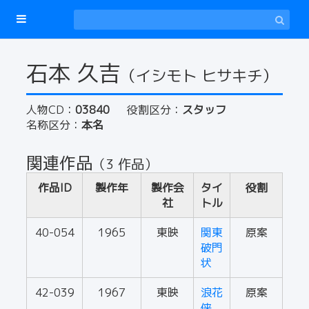
石本 久吉
（イシモト ヒサキチ）
人物CD：
03840
役割区分：
スタッフ
名称区分：
本名
関連作品
（3 作品）
作品ID
製作年
製作会
タイ
役割
社
トル
40-054
1965
東映
関東
原案
破門
状
42-039
1967
東映
浪花
原案
侠