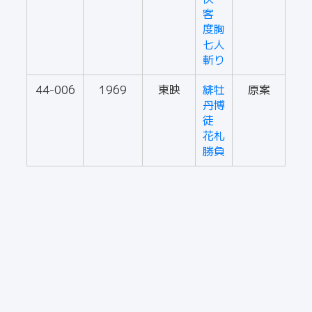
客
度胸
七人
斬り
44-006
1969
東映
緋牡
原案
丹博
徒
花札
勝負