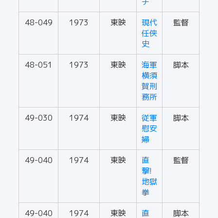
チ
48-049
1973
東映
現代
監督
任侠
史
48-051
1973
東映
海軍
脚本
横須
賀刑
務所
49-030
1974
東映
従軍
脚本
慰安
婦
49-040
1974
東映
直
監督
撃!
地獄
拳
49-040
1974
東映
直
脚本