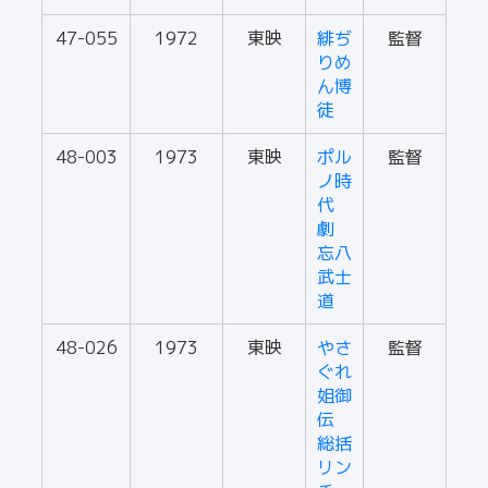
47-055
1972
東映
緋ぢ
監督
りめ
ん博
徒
48-003
1973
東映
ポル
監督
ノ時
代
劇
忘八
武士
道
48-026
1973
東映
やさ
監督
ぐれ
姐御
伝
総括
リン