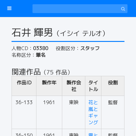
石井 輝男
（イシイ テルオ）
人物CD：
03380
役割区分：
スタッフ
名称区分：
筆名
関連作品
（75 作品）
作品ID
製作年
製作会
タイ
役割
社
トル
36-133
1961
東映
花と
監督
嵐と
ギャ
ング
36-150
1961
東映
霧と
監督