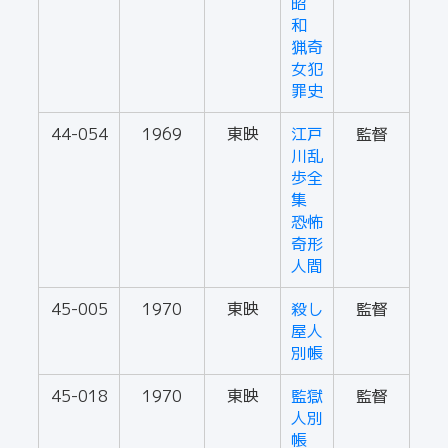
昭
和
猟奇
女犯
罪史
44-054
1969
東映
江戸
監督
川乱
歩全
集
恐怖
奇形
人間
45-005
1970
東映
殺し
監督
屋人
別帳
45-018
1970
東映
監獄
監督
人別
帳