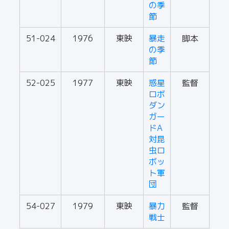
の季
節
51-024
1976
東映
暴走
脚本
の季
節
52-025
1977
東映
惑星
監督
ロボ
ダン
ガー
ドA
対昆
虫ロ
ボッ
ト軍
団
54-027
1979
東映
暴力
監督
戦士