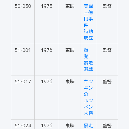
50-050
1975
東映
実録
監督
三億
円事
件
時効
成立
51-001
1976
東映
爆
監督
発!
暴走
遊戯
51-017
1976
東映
キン
監督
キン
の
ルン
ペン
大将
51-024
1976
東映
暴走
監督