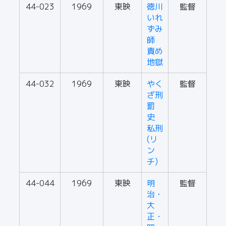
44-023
1969
東映
徳川
監督
いれ
ずみ
師
責め
地獄
44-032
1969
東映
やく
監督
ざ刑
罰
史
私刑
(リ
ン
チ)
44-044
1969
東映
明
監督
治・
大
正・