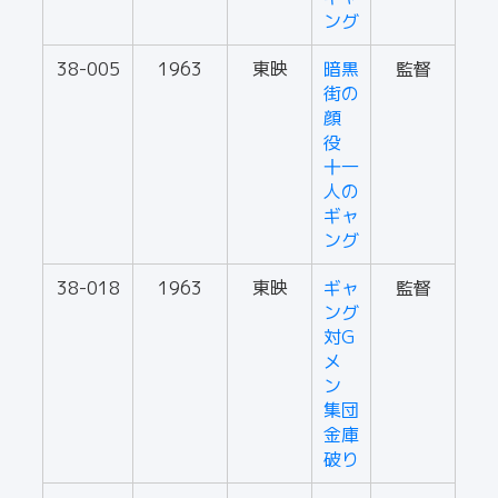
ング
38-005
1963
東映
暗黒
監督
街の
顔
役
十一
人の
ギャ
ング
38-018
1963
東映
ギャ
監督
ング
対G
メ
ン
集団
金庫
破り