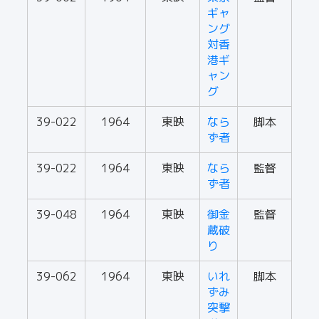
ギャ
ング
対香
港ギ
ャン
グ
39-022
1964
東映
なら
脚本
ず者
39-022
1964
東映
なら
監督
ず者
39-048
1964
東映
御金
監督
蔵破
り
39-062
1964
東映
いれ
脚本
ずみ
突撃