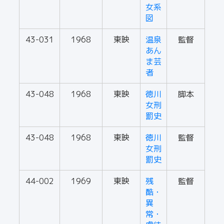
女系
図
43-031
1968
東映
温泉
監督
あん
ま芸
者
43-048
1968
東映
徳川
脚本
女刑
罰史
43-048
1968
東映
徳川
監督
女刑
罰史
44-002
1969
東映
残
監督
酷・
異
常・