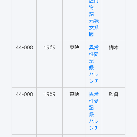
虐待
物
語
元禄
女系
図
44-008
1969
東映
異常
脚本
性愛
記
録
ハレ
ンチ
44-008
1969
東映
異常
監督
性愛
記
録
ハレ
ンチ