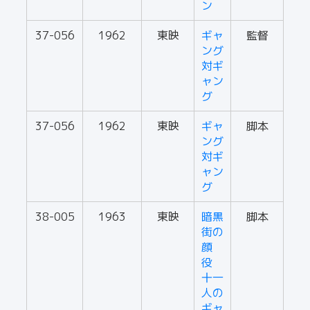
ン
37-056
1962
東映
ギャ
監督
ング
対ギ
ャン
グ
37-056
1962
東映
ギャ
脚本
ング
対ギ
ャン
グ
38-005
1963
東映
暗黒
脚本
街の
顔
役
十一
人の
ギャ