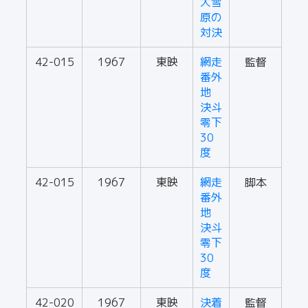
大雪
原の
対決
42-015
1967
東映
網走
監督
番外
地
決斗
零下
30
度
42-015
1967
東映
網走
脚本
番外
地
決斗
零下
30
度
42-020
1967
東映
決着
監督