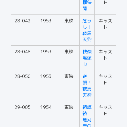
桶狭
ト
間
28-042
1953
東映
危う
キャス
し！
ト
鞍馬
天狗
28-048
1953
東映
快傑
キャス
黒頭
ト
巾
28-050
1953
東映
逆
キャス
襲！
ト
鞍馬
天狗
29-005
1954
東映
続続
キャス
続
ト
魚河
岸の