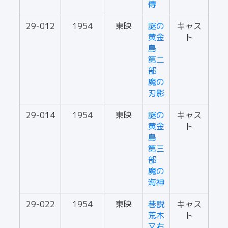
傳
29-012
1954
東映
謎の
キャス
黄金
ト
島
第二
部
魔の
刃影
29-014
1954
東映
謎の
キャス
黄金
ト
島
第三
部
魔の
海神
29-022
1954
東映
巷説
キャス
荒木
ト
又右