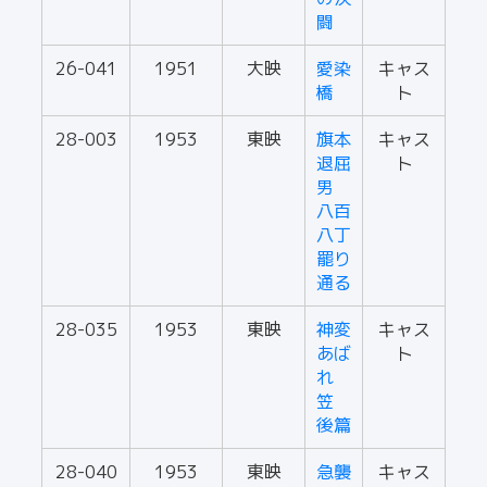
闘
26-041
1951
大映
愛染
キャス
橋
ト
28-003
1953
東映
旗本
キャス
退屈
ト
男
八百
八丁
罷り
通る
28-035
1953
東映
神変
キャス
あば
ト
れ
笠
後篇
28-040
1953
東映
急襲
キャス