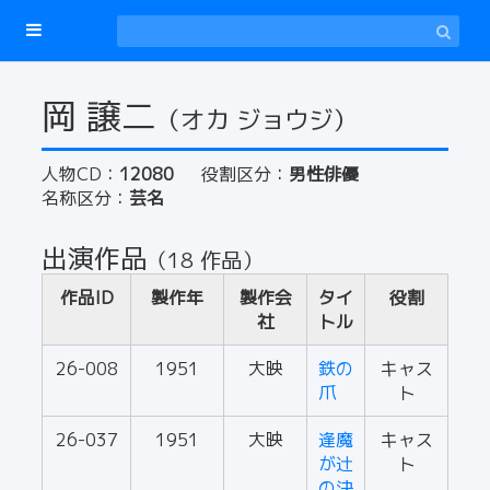
岡 譲二
（オカ ジョウジ）
人物CD：
12080
役割区分：
男性俳優
名称区分：
芸名
出演作品
（18 作品）
作品ID
製作年
製作会
タイ
役割
社
トル
26-008
1951
大映
鉄の
キャス
爪
ト
26-037
1951
大映
逢魔
キャス
が辻
ト
の決