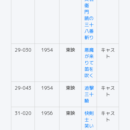
衛
門
暁の
三十
八番
斬り
29-030
1954
東映
悪魔
キャス
が来
ト
りて
笛を
吹く
29-043
1954
東映
追撃
キャス
三十
ト
騎
31-020
1956
東映
快剣
キャス
士・
ト
笑い