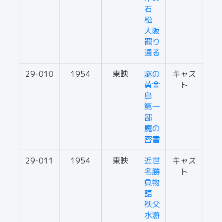
石
松
大阪
罷り
通る
29-010
1954
東映
謎の
キャス
黄金
ト
島
第一
部
魔の
密書
29-011
1954
東映
近世
キャス
名勝
ト
負物
語
秩父
水滸