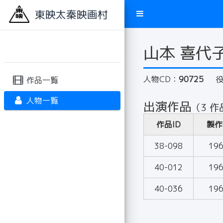
東映太秦映画村
山本 喜代
人物CD：
90725
作品一覧
人物一覧
出演作品
（3 作
作品ID
製作
38-098
19
40-012
19
40-036
19