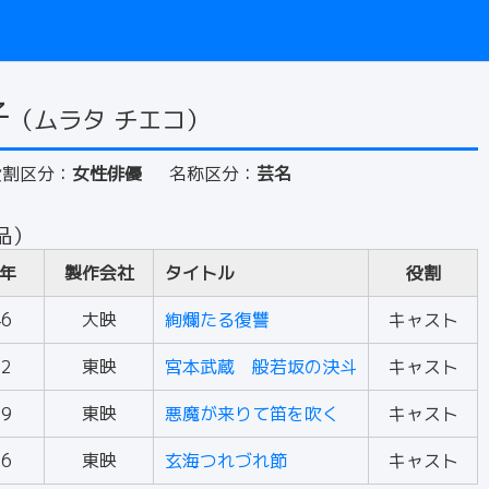
子
（ムラタ チエコ）
役割区分：
女性俳優
名称区分：
芸名
品）
年
製作会社
タイトル
役割
46
大映
絢爛たる復讐
キャスト
62
東映
宮本武蔵 般若坂の決斗
キャスト
79
東映
悪魔が来りて笛を吹く
キャスト
86
東映
玄海つれづれ節
キャスト