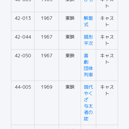
ト
42-013
1967
東映
解散
キャス
式
ト
42-044
1967
東映
銭形
キャス
平次
ト
42-050
1967
東映
喜
キャス
劇
ト
団体
列車
44-005
1969
東映
現代
キャス
やく
ト
ざ
与太
者の
掟