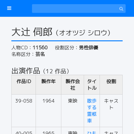
大辻 伺郎
（オオツジ シロウ）
人物CD：
11560
役割区分：
男性俳優
名称区分：
芸名
出演作品
（12 作品）
作品ID
製作年
製作会
タイ
役割
社
トル
39-058
1964
東映
散歩
キャス
する
ト
霊柩
車
40-005
1965
東映
ひも
キャス