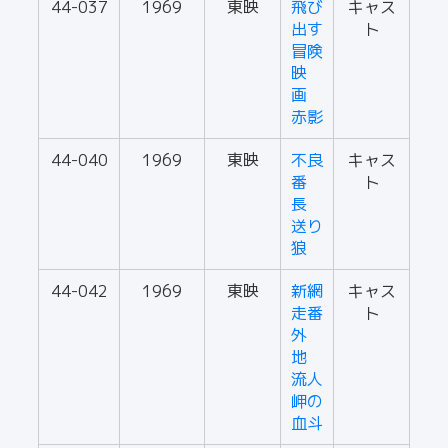
44-037
1969
東映
飛び
キャス
出す
ト
冒険
映
画
赤影
44-040
1969
東映
不良
キャス
番
ト
長
送り
狼
44-042
1969
東映
新網
キャス
走番
ト
外
地
流人
岬の
血斗