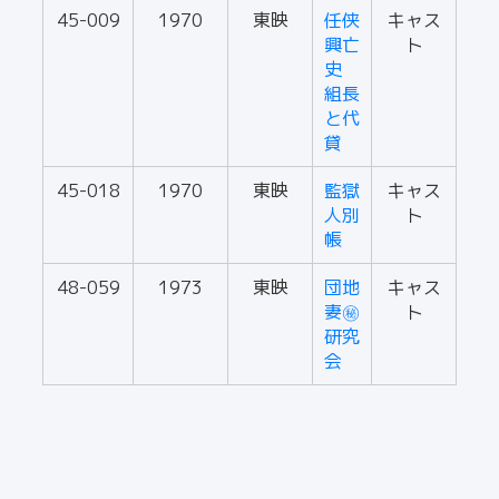
45-009
1970
東映
任侠
キャス
興亡
ト
史
組長
と代
貸
45-018
1970
東映
監獄
キャス
人別
ト
帳
48-059
1973
東映
団地
キャス
妻㊙
ト
研究
会