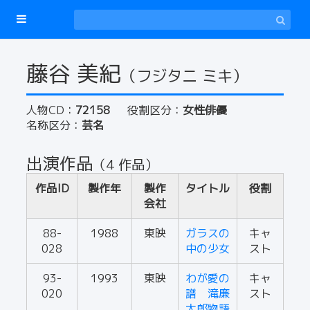
藤谷 美紀
（フジタニ ミキ）
人物CD：
72158
役割区分：
女性俳優
名称区分：
芸名
出演作品
（4 作品）
作品ID
製作年
製作
タイトル
役割
会社
88-
1988
東映
ガラスの
キャ
028
中の少女
スト
93-
1993
東映
わが愛の
キャ
020
譜 滝廉
スト
太郎物語