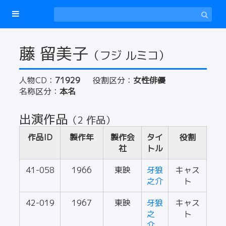
藤 留美子
（フジ ルミコ）
人物CD：
71929
役割区分：
女性俳優
名称区分：
本名
出演作品
（2 作品）
作品ID
製作年
製作会
タイ
役割
社
トル
41-058
1966
東映
牙狼
キャス
之介
ト
42-019
1967
東映
牙狼
キャス
之
ト
介