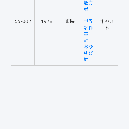
能力
者
53-002
1978
東映
世界
キャス
名作
ト
童
話
おや
ゆび
姫