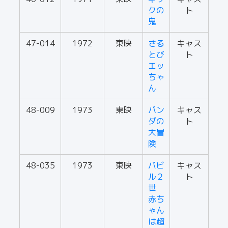
クの
ト
鬼
47-014
1972
東映
さる
キャス
とび
ト
エッ
ちゃ
ん
48-009
1973
東映
パン
キャス
ダの
ト
大冒
険
48-035
1973
東映
バビ
キャス
ル２
ト
世
赤ち
ゃん
は超