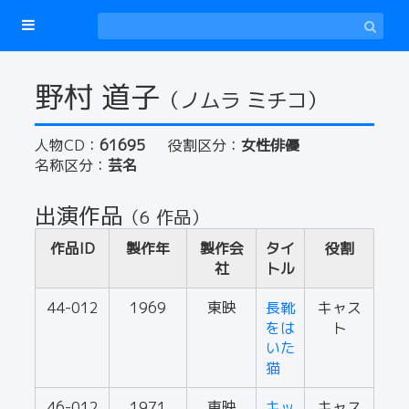
野村 道子
（ノムラ ミチコ）
人物CD：
61695
役割区分：
女性俳優
名称区分：
芸名
出演作品
（6 作品）
作品ID
製作年
製作会
タイ
役割
社
トル
44-012
1969
東映
長靴
キャス
をは
ト
いた
猫
46-012
1971
東映
キッ
キャス