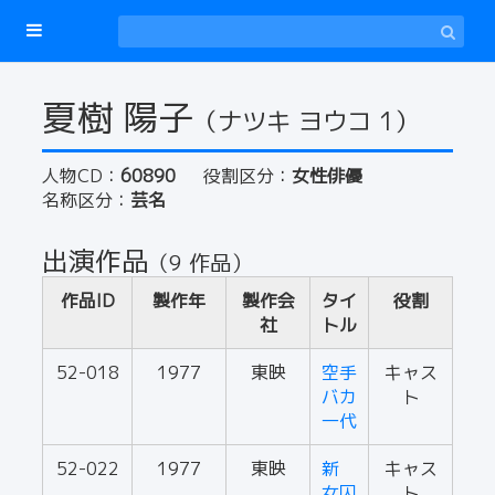
夏樹 陽子
（ナツキ ヨウコ 1）
人物CD：
60890
役割区分：
女性俳優
名称区分：
芸名
出演作品
（9 作品）
作品ID
製作年
製作会
タイ
役割
社
トル
52-018
1977
東映
空手
キャス
バカ
ト
一代
52-022
1977
東映
新
キャス
女囚
ト