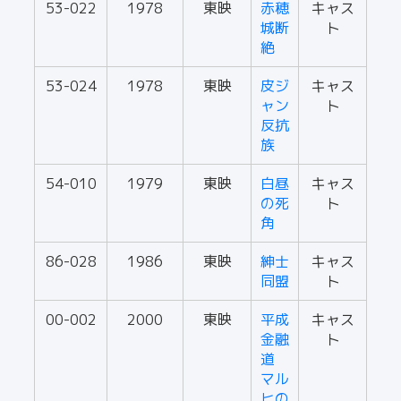
53-022
1978
東映
赤穂
キャス
城断
ト
絶
53-024
1978
東映
皮ジ
キャス
ャン
ト
反抗
族
54-010
1979
東映
白昼
キャス
の死
ト
角
86-028
1986
東映
紳士
キャス
同盟
ト
00-002
2000
東映
平成
キャス
金融
ト
道
マル
ヒの