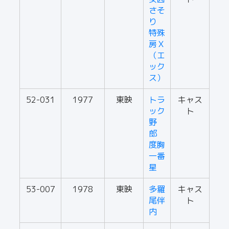
さそ
り
特殊
房Ｘ
（エ
ック
ス）
52-031
1977
東映
トラ
キャス
ック
ト
野
郎
度胸
一番
星
53-007
1978
東映
多羅
キャス
尾伴
ト
内