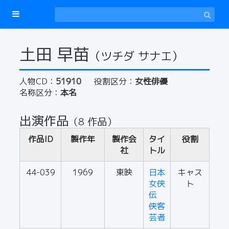
土田 早苗
（ツチダ サナエ）
人物CD：
51910
役割区分：
女性俳優
名称区分：
本名
出演作品
（8 作品）
作品ID
製作年
製作会
タイ
役割
社
トル
44-039
1969
東映
日本
キャス
女侠
ト
伝
侠客
芸者