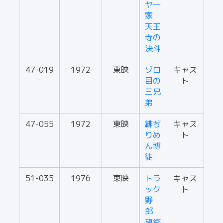
ヤ一
家
天王
寺の
決斗
47-019
1972
東映
ゾロ
キャス
目の
ト
三兄
弟
47-055
1972
東映
緋ぢ
キャス
りめ
ト
ん博
徒
51-035
1976
東映
トラ
キャス
ック
ト
野
郎
望郷