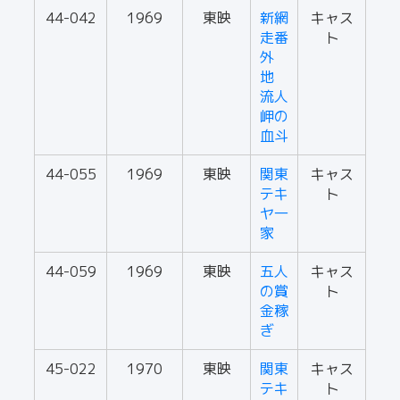
44-042
1969
東映
新網
キャス
走番
ト
外
地
流人
岬の
血斗
44-055
1969
東映
関東
キャス
テキ
ト
ヤ一
家
44-059
1969
東映
五人
キャス
の賞
ト
金稼
ぎ
45-022
1970
東映
関東
キャス
テキ
ト