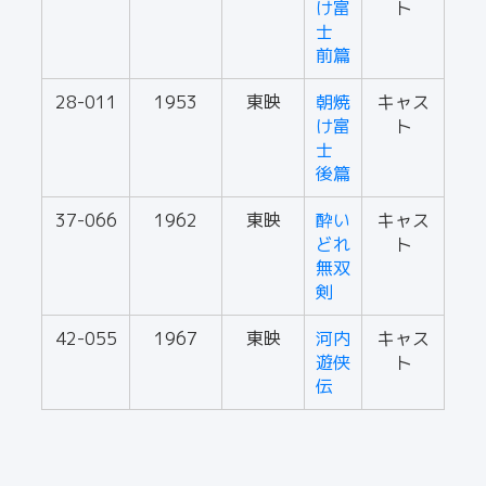
け富
ト
士
前篇
28-011
1953
東映
朝焼
キャス
け富
ト
士
後篇
37-066
1962
東映
酔い
キャス
どれ
ト
無双
剣
42-055
1967
東映
河内
キャス
遊侠
ト
伝