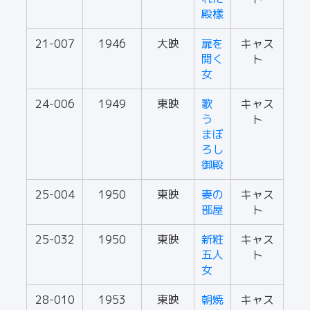
殿樣
21-007
1946
大映
扉を
キャス
開く
ト
女
24-006
1949
東映
歌
キャス
う
ト
まぼ
ろし
御殿
25-004
1950
東映
妻の
キャス
部屋
ト
25-032
1950
東映
新粧
キャス
五人
ト
女
28-010
1953
東映
朝焼
キャス