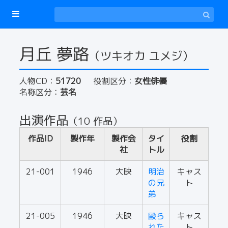
月丘 夢路
（ツキオカ ユメジ）
人物CD：
51720
役割区分：
女性俳優
名称区分：
芸名
出演作品
（10 作品）
作品ID
製作年
製作会
タイ
役割
社
トル
21-001
1946
大映
明治
キャス
の兄
ト
弟
21-005
1946
大映
毆ら
キャス
れた
ト