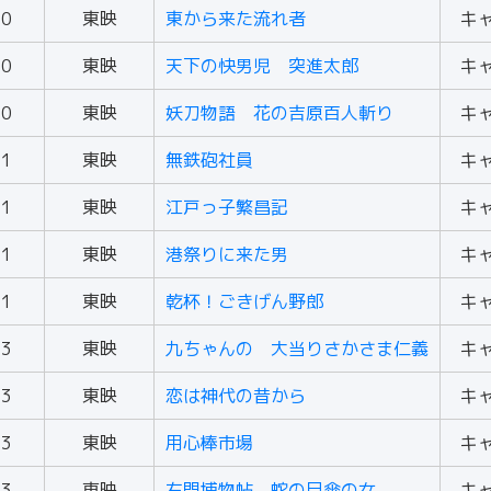
60
東映
東から来た流れ者
キ
60
東映
天下の快男児 突進太郎
キ
60
東映
妖刀物語 花の吉原百人斬り
キ
61
東映
無鉄砲社員
キ
61
東映
江戸っ子繁昌記
キ
61
東映
港祭りに来た男
キ
61
東映
乾杯！ごきげん野郎
キ
63
東映
九ちゃんの 大当りさかさま仁義
キ
63
東映
恋は神代の昔から
キ
63
東映
用心棒市場
キ
63
東映
右門捕物帖 蛇の目傘の女
キ