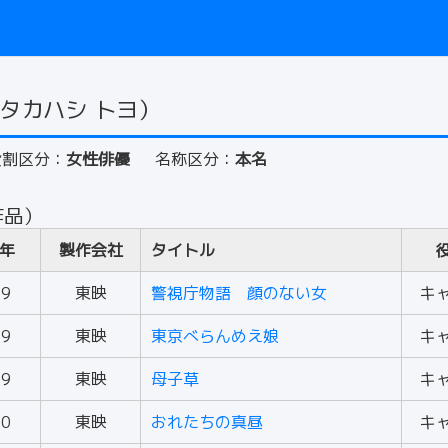
タカハシ トヨ）
役割区分：
女性俳優
名称区分：
本名
作品）
年
製作会社
タイトル
59
東映
警視庁物語 顔のない女
キ
59
東映
東京べらんめえ娘
キ
59
東映
母子草
キ
60
東映
おれたちの真昼
キ