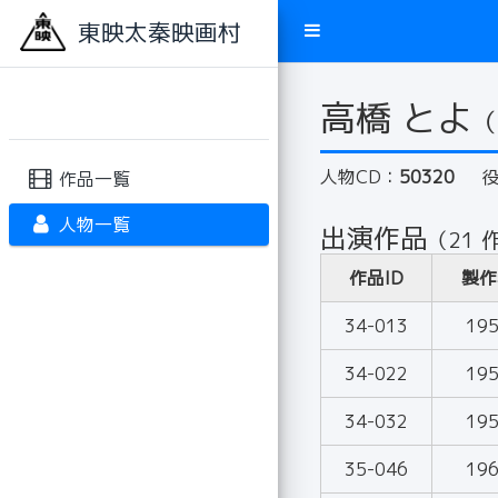
東映太秦映画村
高橋 とよ
（
人物CD：
50320
作品一覧
人物一覧
出演作品
（21 
作品ID
製作
34-013
19
34-022
19
34-032
19
35-046
19