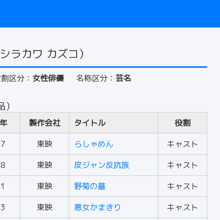
シラカワ カズコ）
役割区分：
女性俳優
名称区分：
芸名
品）
年
製作会社
タイトル
役割
77
東映
らしゃめん
キャスト
78
東映
皮ジャン反抗族
キャスト
81
東映
野菊の墓
キャスト
83
東映
悪女かまきり
キャスト