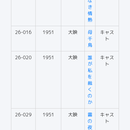
な
き
情
熱
26-016
1951
大映
母
キャス
千
ト
鳥
26-020
1951
大映
誰
キャス
が
ト
私
を
裁
く
の
か
26-029
1951
大映
霧
キャス
の
ト
夜