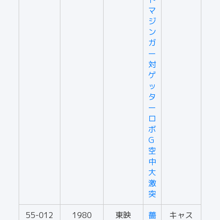
マ
ジ
ン
ガ
ー
対
ゲ
ッ
タ
ー
ロ
ボ
G
空
中
大
激
突
55-012
1980
東映
薔
キャス