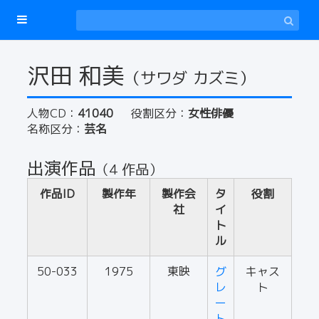
沢田 和美
（サワダ カズミ）
人物CD：
41040
役割区分：
女性俳優
名称区分：
芸名
出演作品
（4 作品）
作品ID
製作年
製作会
タ
役割
社
イ
ト
ル
50-033
1975
東映
グ
キャス
レ
ト
ー
ト