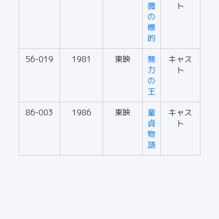
薇
ト
の
標
的
56-019
1981
東映
無
キャス
力
ト
の
王
86-003
1986
東映
童
キャス
貞
ト
物
語