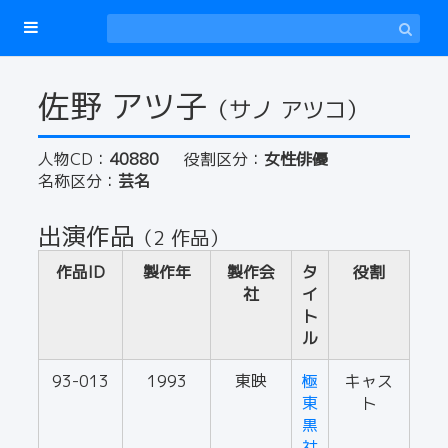
佐野 アツ子
（サノ アツコ）
人物CD：
40880
役割区分：
女性俳優
名称区分：
芸名
出演作品
（2 作品）
作品ID
製作年
製作会
タ
役割
社
イ
ト
ル
93-013
1993
東映
極
キャス
東
ト
黒
社