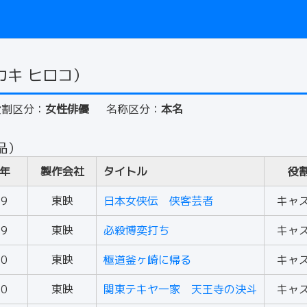
カキ ヒロコ）
役割区分：
女性俳優
名称区分：
本名
品）
年
製作会社
タイトル
役
69
東映
日本女侠伝 侠客芸者
キャ
69
東映
必殺博奕打ち
キャ
70
東映
極道釜ヶ崎に帰る
キャ
70
東映
関東テキヤ一家 天王寺の決斗
キャ