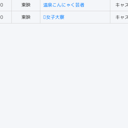
70
東映
温泉こんにゃく芸者
キャ
70
東映
女子大寮
キャ