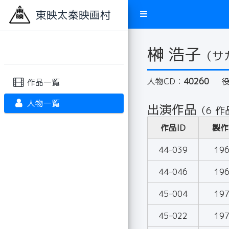
東映太秦映画村
榊 浩子
（サ
人物CD：
40260
作品一覧
人物一覧
出演作品
（6 作
作品ID
製作
44-039
19
44-046
19
45-004
19
45-022
19