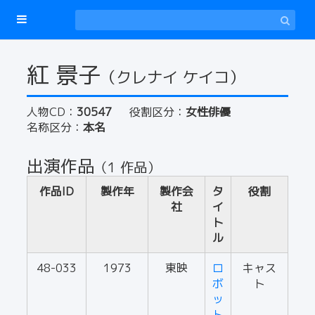
紅 景子
（クレナイ ケイコ）
人物CD：
30547
役割区分：
女性俳優
名称区分：
本名
出演作品
（1 作品）
作品ID
製作年
製作会
タ
役割
社
イ
ト
ル
48-033
1973
東映
ロ
キャス
ボ
ト
ッ
ト