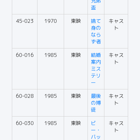
兄弟
盃
45-023
1970
東映
捨て
キャス
身の
ト
なら
ず者
60-016
1985
東映
結婚
キャス
案内
ト
ミス
テリ
ー
60-028
1985
東映
最後
キャス
の博
ト
徒
60-030
1985
東映
ビ
キャス
ー・
ト
バッ