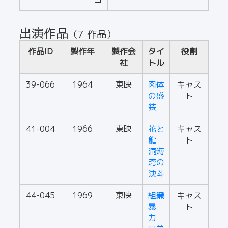
出演作品
（7 作品）
作品ID
製作年
製作会
タイ
役割
社
トル
39-066
1964
東映
肉体
キャス
の盛
ト
装
41-004
1966
東映
花と
キャス
龍
ト
洞海
湾の
決斗
44-045
1969
東映
組織
キャス
暴
ト
力