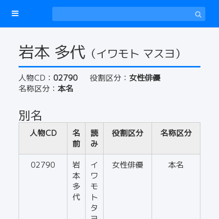
岩本 多代
（イワモト マスヨ）
人物CD：
02790
役割区分：
女性俳優
名称区分：
本名
別名
人物CD
名
読
役割区分
名称区分
前
み
02790
岩
イ
女性俳優
本名
本
ワ
多
モ
代
ト
タ
ヨ