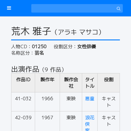
荒木 雅子
（アラキ マサコ）
人物CD：
01250
役割区分：
女性俳優
名称区分：
芸名
出演作品
（9 作品）
作品ID
製作年
製作会
タイ
役割
社
トル
41-032
1966
東映
悪童
キャス
ト
42-039
1967
東映
浪花
キャス
侠
ト
客