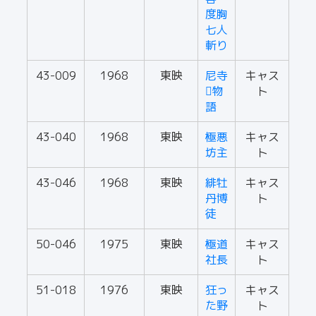
度胸
七人
斬り
43-009
1968
東映
尼寺
キャス
物
ト
語
43-040
1968
東映
極悪
キャス
坊主
ト
43-046
1968
東映
緋牡
キャス
丹博
ト
徒
50-046
1975
東映
極道
キャス
社長
ト
51-018
1976
東映
狂っ
キャス
た野
ト