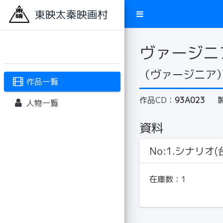
東映太秦映画村
ヴァージニ
（ヴァージニア
作品一覧
作品CD：
93A023
人物一覧
資料
No:1.シナリオ(
在庫数：
1