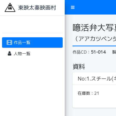
東映太秦映画村
噫活弁大写
（アアカツベン
作品一覧
作品CD：
51-014
人物一覧
資料
No:1.スチール
在庫数：
21