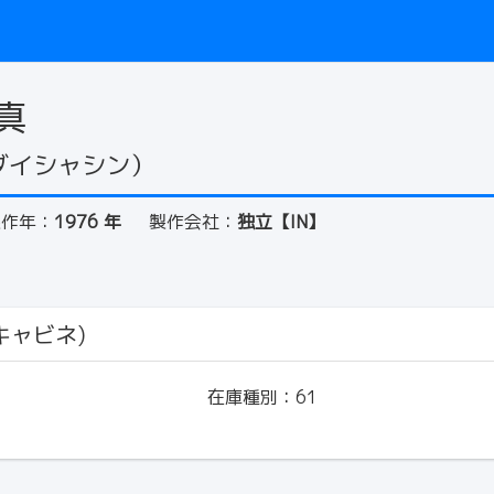
真
ダイシャシン）
製作年：
1976 年
製作会社：
独立【IN】
(キャビネ)
在庫種別：
61