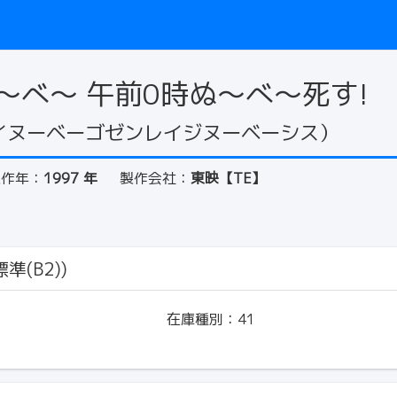
～べ～ 午前0時ぬ～べ～死す!
イヌーベーゴゼンレイジヌーベーシス）
製作年：
1997 年
製作会社：
東映【TE】
準(B2))
在庫種別：
41