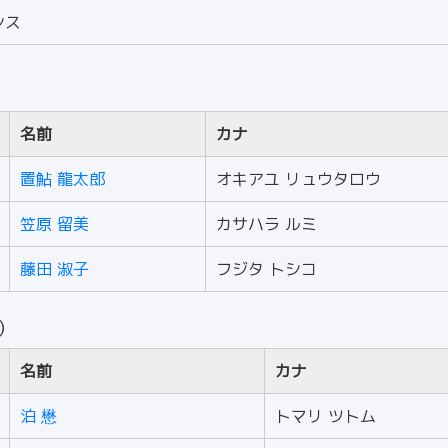
シス
）
名前
カナ
置鮎 龍太郎
オキアユ リュウタロウ
笠原 留美
カサハラ ルミ
藤田 淑子
フジタ トシコ
人）
名前
カナ
泊 懋
トマリ ツトム