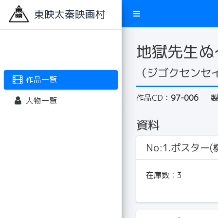
東映太秦映画村
地獄先生ぬ
（ジゴクセンセ
作品一覧
作品CD：
97-006
人物一覧
資料
No:1.ポスター(標
在庫数：
3