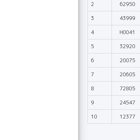
2
62950
3
43999
4
H0041
5
32920
6
20075
7
20605
8
72805
9
24547
10
12377