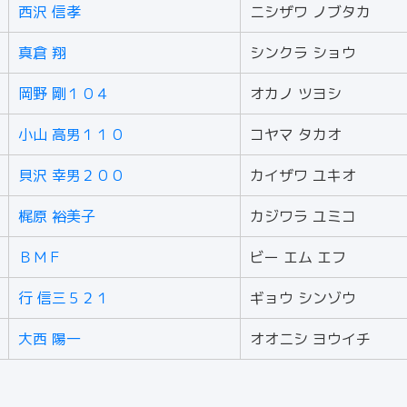
西沢 信孝
ニシザワ ノブタカ
真倉 翔
シンクラ ショウ
岡野 剛１０４
オカノ ツヨシ
小山 高男１１０
コヤマ タカオ
貝沢 幸男２００
カイザワ ユキオ
梶原 裕美子
カジワラ ユミコ
ＢＭＦ
ビー エム エフ
行 信三５２１
ギョウ シンゾウ
大西 陽一
オオニシ ヨウイチ