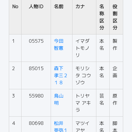
No
人物ID
名前
カナ
名
役
称
割
区
区
分
分
1
05575
今田
イマダ
本
製
智憲
トモノ
名
作
リ
2
85015
森下
モリシ
本
企
孝三２
タ コウ
名
画
１８
ゾウ
3
55980
鳥山
トリヤ
芸
原
明
マ アキ
名
作
ラ
4
80698
松井
マツイ
本
脚
亜弥１
アヤ
名
本