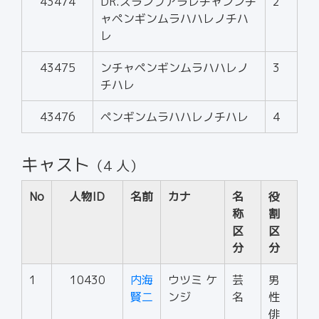
43474
DR.スランプアラレチャンンチ
2
ャペンギンムラハハレノチハ
レ
43475
ンチャペンギンムラハハレノ
3
チハレ
43476
ペンギンムラハハレノチハレ
4
キャスト
（4 人）
No
人物ID
名前
カナ
名
役
称
割
区
区
分
分
1
10430
内海
ウツミ ケ
芸
男
賢二
ンジ
名
性
俳