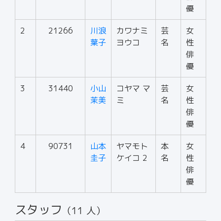
優
2
21266
川浪
カワナミ
芸
女
葉子
ヨウコ
名
性
俳
優
3
31440
小山
コヤマ マ
芸
女
茉美
ミ
名
性
俳
優
4
90731
山本
ヤマモト
本
女
圭子
ケイコ 2
名
性
俳
優
スタッフ
（11 人）