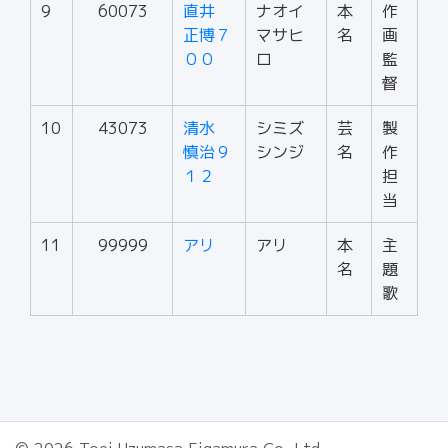
9
60073
直井
ナオイ
本
作
正博７
マサヒ
名
画
００
ロ
監
督
10
43073
清水
シミズ
芸
製
慎治９
シンジ
名
作
１２
担
当
11
99999
アリ
アリ
本
主
名
題
歌