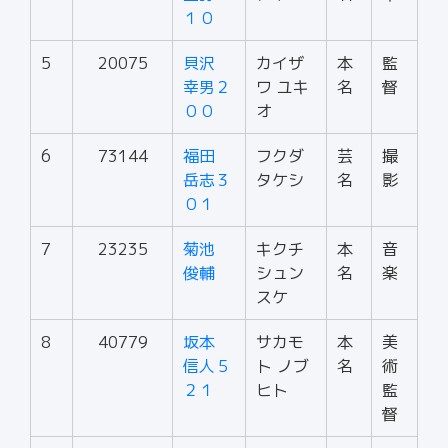
１０
5
20075
貝沢
カイザ
本
監
幸男２
ワ ユキ
名
督
００
オ
6
73144
福田
フクダ
芸
撮
岳志３
タケシ
名
影
０１
7
23235
菊池
キクチ
本
音
俊輔
シュン
名
楽
スケ
8
40779
坂本
サカモ
本
美
信人５
ト ノブ
名
術
２１
ヒト
監
督