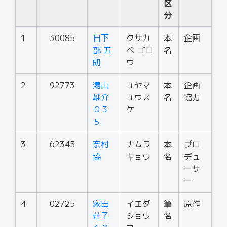
区
分
1
30085
日下
クサカ
本
企画
部 五
ベ ゴロ
名
朗
ウ
2
92773
湯山
ユヤマ
本
企画
雄介
ユウス
名
協力
０３
ケ
５
3
62345
奈村
ナムラ
本
プロ
協
キョウ
名
デュ
ーサ
ー
4
02725
家田
イエダ
筆
原作
荘子
ショウ
名