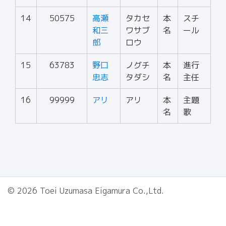
14
50575
高瀬
タカセ
本
スチ
和三
ワサブ
名
ール
郎
ロウ
15
63783
野口
ノグチ
本
進行
忠志
タダシ
名
主任
16
99999
アリ
アリ
本
主題
名
歌
© 2026 Toei Uzumasa Eigamura Co.,Ltd.