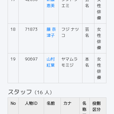
恵美
エミ
名
性
俳
優
18
71873
藤 奈
フジ ナツ
芸
女
津子
コ
名
性
俳
優
19
90697
山村
ヤマムラ
本
女
紅葉
モミジ
名
性
俳
優
スタッフ
（16 人）
No
人物ID
名前
カナ
名
役割
称
区分