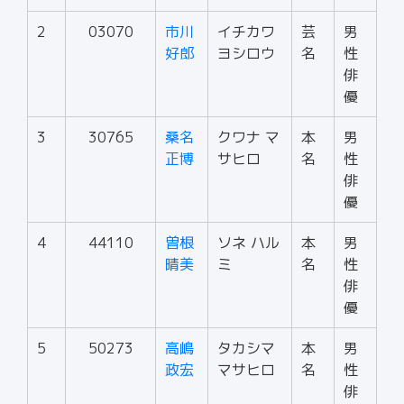
2
03070
市川
イチカワ
芸
男
好郎
ヨシロウ
名
性
俳
優
3
30765
桑名
クワナ マ
本
男
正博
サヒロ
名
性
俳
優
4
44110
曽根
ソネ ハル
本
男
晴美
ミ
名
性
俳
優
5
50273
高嶋
タカシマ
本
男
政宏
マサヒロ
名
性
俳