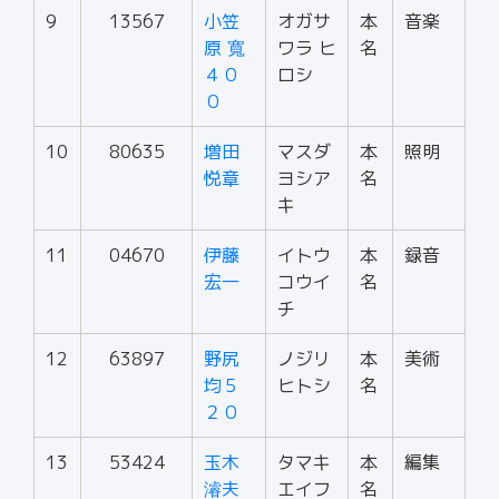
9
13567
小笠
オガサ
本
音楽
原 寬
ワラ ヒ
名
４０
ロシ
０
10
80635
増田
マスダ
本
照明
悦章
ヨシア
名
キ
11
04670
伊藤
イトウ
本
録音
宏一
コウイ
名
チ
12
63897
野尻
ノジリ
本
美術
均５
ヒトシ
名
２０
13
53424
玉木
タマキ
本
編集
濬夫
エイフ
名