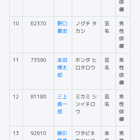
俳
優
10
62370
野口
ノグチ タ
芸
男
貴史
カシ
名
性
俳
優
11
73590
本田
ホンダ ヒ
芸
男
博太
ロタロウ
名
性
郎
俳
優
12
81180
三上
ミカミ シ
芸
男
真一
ンイチロ
名
性
郎
ウ
俳
優
13
92610
綿引
ワタビキ
本
男