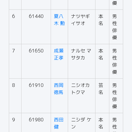
優
6
61440
夏八
ナツヤギ
本
男
木 勲
イサオ
名
性
俳
優
7
61650
成瀬
ナルセ マ
本
男
正孝
サタカ
名
性
俳
優
8
61910
西岡
ニシオカ
芸
男
徳馬
トクマ
名
性
俳
優
9
61980
西田
ニシダ ケ
本
男
健
ン
名
性