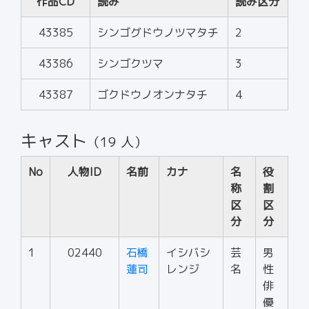
作品CD
読み
読み区分
43385
シンゴグドウノツマタチ
2
43386
シンゴクツマ
3
43387
ゴクドウノオンナタチ
4
キャスト
（19 人）
No
人物ID
名前
カナ
名
役
称
割
区
区
分
分
1
02440
石橋
イシバシ
芸
男
蓮司
レンジ
名
性
俳
優