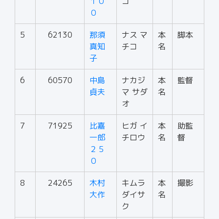
１０
コ
０
5
62130
那須
ナス マ
本
脚本
真知
チコ
名
子
6
60570
中島
ナカジ
本
監督
貞夫
マ サダ
名
オ
7
71925
比嘉
ヒガ イ
本
助監
一郎
チロウ
名
督
２５
０
8
24265
木村
キムラ
本
撮影
大作
ダイサ
名
ク