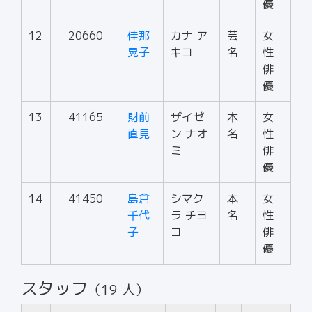
優
12
20660
佳那
カナ ア
芸
女
晃子
キコ
名
性
俳
優
13
41165
財前
ザイゼ
本
女
直見
ン ナオ
名
性
ミ
俳
優
14
41450
島倉
シマク
本
女
千代
ラ チヨ
名
性
子
コ
俳
優
スタッフ
（19 人）