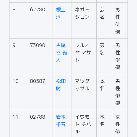
8
62280
根上
ネガミ
芸
男
淳
ジュン
名
性
俳
優
9
73090
古尾
フルオ
芸
男
谷 雅
ヤ マサ
名
性
人
ト
俳
優
10
80587
松田
マツダ
本
男
勝
マサル
名
性
俳
優
11
02788
岩本
イワモ
本
女
千春
ト チハ
名
性
ル
俳