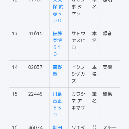
保 武
ボ タ
名
志５
ケシ
００
13
41615
佐藤
サトウ
本
録音
泰博
ヤスヒ
名
５１
ロ
０
14
02837
育野
イクノ
本
美術
重一
シゲカ
名
ズ
15
22448
川島
カワシ
筆
編集
章正
マ ア
名
５５
キマサ
０
16
46074
副田
ソエダ
芸
スチー