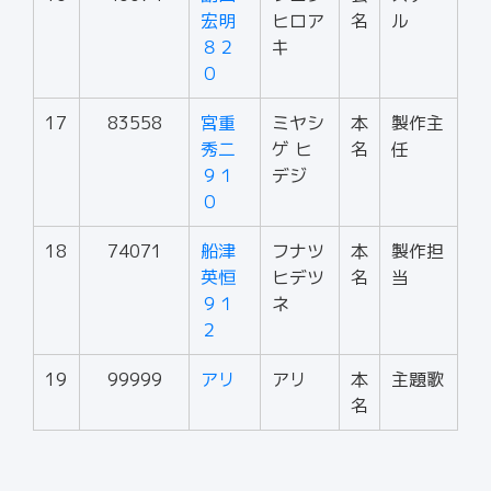
宏明
ヒロア
名
ル
８２
キ
０
17
83558
宮重
ミヤシ
本
製作主
秀二
ゲ ヒ
名
任
９１
デジ
０
18
74071
船津
フナツ
本
製作担
英恒
ヒデツ
名
当
９１
ネ
２
19
99999
アリ
アリ
本
主題歌
名