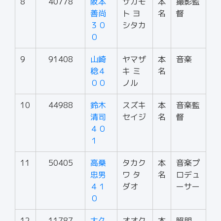
8
40778
阪本
サカモ
本
撮影監
善尚
ト ヨ
名
督
３０
シタカ
０
9
91408
山崎
ヤマザ
本
音楽
稔４
キ ミ
名
００
ノル
10
44988
鈴木
スズキ
本
音楽監
清司
セイジ
名
督
４０
１
11
50405
高桑
タカク
本
音楽プ
忠男
ワ タ
名
ロデュ
４１
ダオ
ーサー
０
12
11787
大久
オオク
本
照明