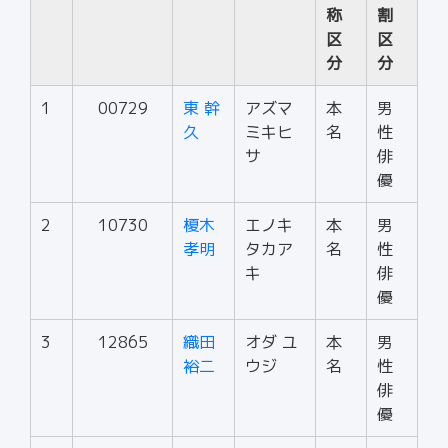
称
割
区
区
分
分
1
00729
東 幹
アズマ
本
男
久
ミキヒ
名
性
サ
俳
優
2
10730
榎木
エノキ
本
男
孝明
タカア
名
性
キ
俳
優
3
12865
織田
オダ ユ
本
男
裕二
ウジ
名
性
俳
優