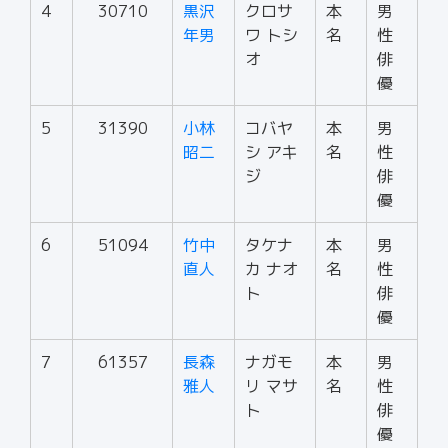
4
30710
黒沢
クロサ
本
男
年男
ワ トシ
名
性
オ
俳
優
5
31390
小林
コバヤ
本
男
昭二
シ アキ
名
性
ジ
俳
優
6
51094
竹中
タケナ
本
男
直人
カ ナオ
名
性
ト
俳
優
7
61357
長森
ナガモ
本
男
雅人
リ マサ
名
性
ト
俳
優