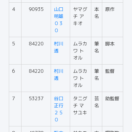
4
90935
山口
ヤマグ
本
原作
明雄
チ ア
名
０３
キオ
０
5
84220
村川
ムラカ
筆
脚本
透
ワ ト
名
オル
6
84220
村川
ムラカ
筆
監督
透
ワ ト
名
オル
7
53237
谷口
タニグ
芸
助監督
正行
チ マ
名
２５
サユキ
０