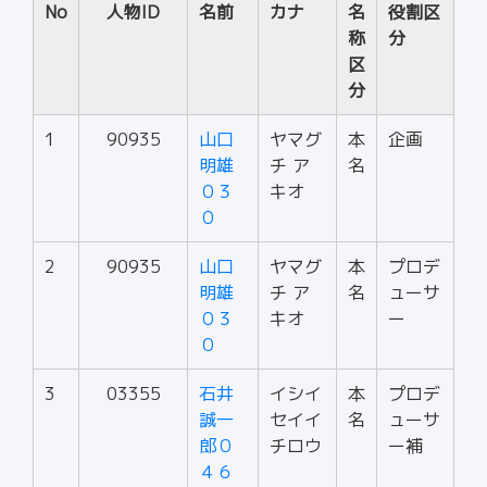
No
人物ID
名前
カナ
名
役割区
称
分
区
分
1
90935
山口
ヤマグ
本
企画
明雄
チ ア
名
０３
キオ
０
2
90935
山口
ヤマグ
本
プロデ
明雄
チ ア
名
ューサ
０３
キオ
ー
０
3
03355
石井
イシイ
本
プロデ
誠一
セイイ
名
ューサ
郎０
チロウ
ー補
４６