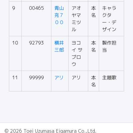
9
00465
青山
アオ
本
キャラ
充７
ヤマ
名
クタ
００
ミツ
ー・デ
ル
ザイン
10
92793
横井
ヨコ
本
製作担
三郎
イ サ
名
当
ブロ
ウ
11
99999
アリ
アリ
本
主題歌
名
© 2026 Toei Uzumasa Eigamura Co.,Ltd.