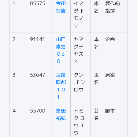
1
05575
今田
イマ
本
製作総
智憲
ダ ト
名
指揮
モノ
リ
2
91141
山口
ヤマ
本
企画
康男
グチ
名
０３
ヤス
０
オ
3
53647
反後
タン
本
原案
四郎
ゴ シ
名
１０
ロウ
１
4
55700
富田
トミ
芸
脚本
祐弘
タ ユ
名
ウコ
ウ