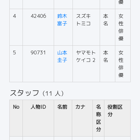
優
4
42406
鈴木
スズキ
本
女
富子
トミコ
名
性
俳
優
5
90731
山本
ヤマモト
本
女
圭子
ケイコ 2
名
性
俳
優
スタッフ
（11 人）
No
人物ID
名前
カナ
名
役割区
称
分
区
分