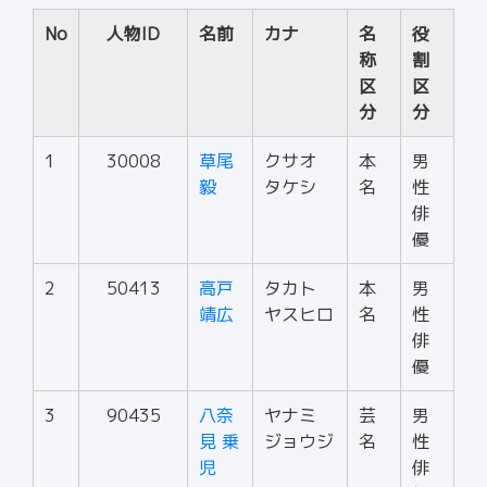
No
人物ID
名前
カナ
名
役
称
割
区
区
分
分
1
30008
草尾
クサオ
本
男
毅
タケシ
名
性
俳
優
2
50413
高戸
タカト
本
男
靖広
ヤスヒロ
名
性
俳
優
3
90435
八奈
ヤナミ
芸
男
見 乗
ジョウジ
名
性
児
俳