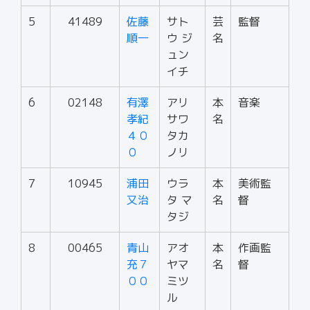
5
41489
佐藤
サト
芸
監督
順一
ウ ジ
名
ュン
イチ
6
02148
有澤
アリ
本
音楽
孝紀
サワ
名
４０
タカ
０
ノリ
7
10945
浦田
ウラ
本
美術監
又治
タ マ
名
督
タジ
8
00465
青山
アオ
本
作画監
充７
ヤマ
名
督
００
ミツ
ル