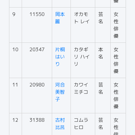
優
9
11550
岡本
オカモ
芸
女
麗
ト レイ
名
性
俳
優
10
20347
片桐
カタギ
本
女
はい
リ ハイ
名
性
り
リ
俳
優
11
20980
河合
カワイ
芸
女
美智
ミチコ
名
性
子
俳
優
12
31388
古村
コムラ
芸
女
比呂
ヒロ
名
性
俳