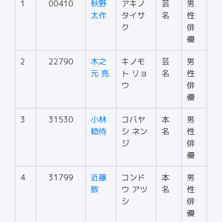
1
00410
秋野
アキノ
芸
男
太作
タイサ
名
性
ク
俳
優
2
22790
木之
キノモ
芸
男
元 亮
ト リョ
名
性
ウ
俳
優
3
31530
小林
コバヤ
本
男
稔侍
シ ネン
名
性
ジ
俳
優
4
31799
近藤
コンド
本
男
敦
ウ アツ
名
性
シ
俳
優