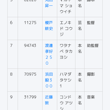
昇一
マ ショ
名
ウイチ
6
11275
榎戸
エノキ
芸
監督
耕史
ド コウ
名
ジ
7
94743
渡邊
ワタナ
本
助監督
孝好
ベ タカ
名
２５
ヨシ
０
8
70975
浜田
ハマダ
本
撮影
毅３
タケシ
名
００
1
9
31799
近藤
コンド
本
音楽
敦
ウ アツ
名
シ