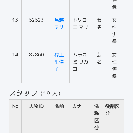
優
13
52523
鳥越
トリゴ
芸
女
マリ
エ マリ
名
性
俳
優
14
82860
村上
ムラカ
芸
女
里佳
ミ リカ
名
性
子
コ
俳
優
スタッフ
（19 人）
No
人物ID
名前
カナ
名
役割区
称
分
区
分