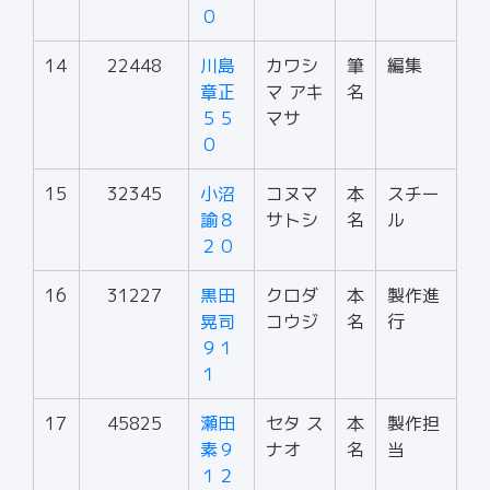
０
14
22448
川島
カワシ
筆
編集
章正
マ アキ
名
５５
マサ
０
15
32345
小沼
コヌマ
本
スチー
諭８
サトシ
名
ル
２０
16
31227
黒田
クロダ
本
製作進
晃司
コウジ
名
行
９１
１
17
45825
瀬田
セタ ス
本
製作担
素９
ナオ
名
当
１２