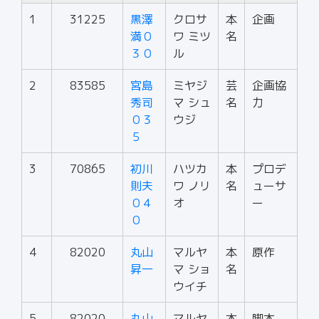
1
31225
黒澤
クロサ
本
企画
満０
ワ ミツ
名
３０
ル
2
83585
宮島
ミヤジ
芸
企画協
秀司
マ シュ
名
力
０３
ウジ
５
3
70865
初川
ハツカ
本
プロデ
則夫
ワ ノリ
名
ューサ
０４
オ
ー
０
4
82020
丸山
マルヤ
本
原作
昇一
マ ショ
名
ウイチ
5
82020
丸山
マルヤ
本
脚本