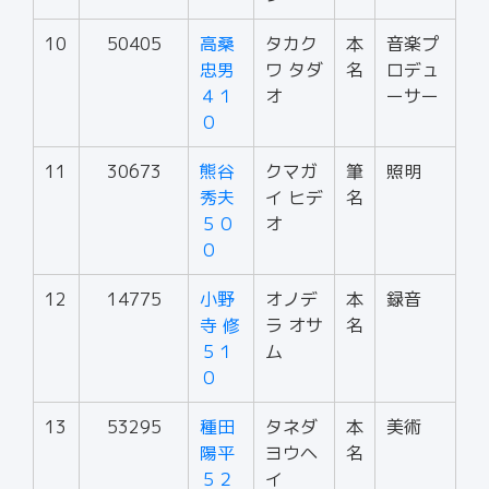
10
50405
高桑
タカク
本
音楽プ
忠男
ワ タダ
名
ロデュ
４１
オ
ーサー
０
11
30673
熊谷
クマガ
筆
照明
秀夫
イ ヒデ
名
５０
オ
０
12
14775
小野
オノデ
本
録音
寺 修
ラ オサ
名
５１
ム
０
13
53295
種田
タネダ
本
美術
陽平
ヨウヘ
名
５２
イ