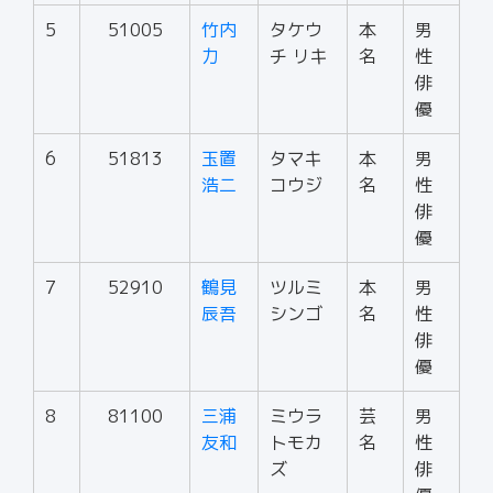
5
51005
竹内
タケウ
本
男
力
チ リキ
名
性
俳
優
6
51813
玉置
タマキ
本
男
浩二
コウジ
名
性
俳
優
7
52910
鶴見
ツルミ
本
男
辰吾
シンゴ
名
性
俳
優
8
81100
三浦
ミウラ
芸
男
友和
トモカ
名
性
ズ
俳