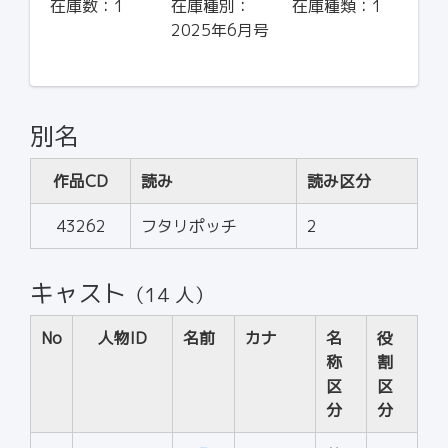
在庫数：
1
在庫種別：
在庫種類：
1
2025年6月号
別名
作品CD
読み
読み区分
43262
フタリポッチ
2
キャスト
（14 人）
No
人物ID
名前
カナ
名
役
称
割
区
区
分
分