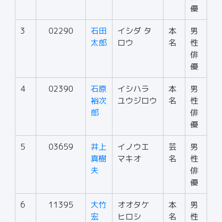
優
3
02290
石田
イシダ タ
本
男
太郎
ロウ
名
性
俳
優
4
02390
石原
イシハラ
本
男
裕次
ユウジロウ
名
性
郎
俳
優
5
03659
井上
イノウエ
芸
男
真樹
マキオ
名
性
夫
俳
優
6
11395
大竹
オオタケ
本
男
宏
ヒロシ
名
性