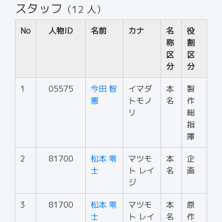
スタッフ
（12 人）
No
人物ID
名前
カナ
名
役
称
割
区
区
分
分
1
05575
今田 智
イマダ
本
製
憲
トモノ
名
作
リ
総
指
揮
2
81700
松本 零
マツモ
本
企
士
ト レイ
名
画
ジ
3
81700
松本 零
マツモ
本
原
士
ト レイ
名
作