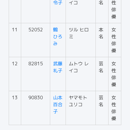
令子
イコ
名
性
俳
優
11
52052
鶴
ツル ヒロ
本
女
ひろ
ミ
名
性
み
俳
優
12
82815
武藤
ムトウ レ
芸
女
礼子
イコ
名
性
俳
優
13
90830
山本
ヤマモト
芸
女
百合
ユリコ
名
性
子
俳
優