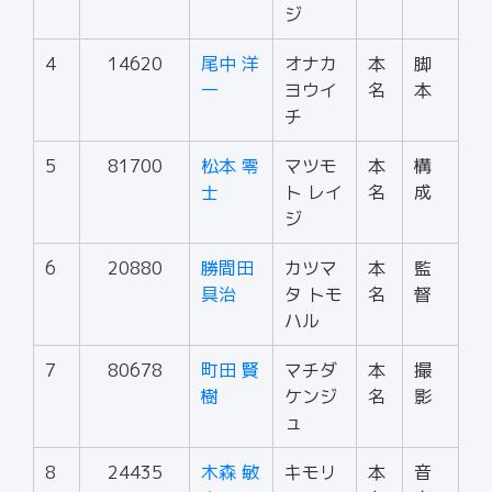
ジ
4
14620
尾中 洋
オナカ
本
脚
一
ヨウイ
名
本
チ
5
81700
松本 零
マツモ
本
構
士
ト レイ
名
成
ジ
6
20880
勝間田
カツマ
本
監
具治
タ トモ
名
督
ハル
7
80678
町田 賢
マチダ
本
撮
樹
ケンジ
名
影
ュ
8
24435
木森 敏
キモリ
本
音