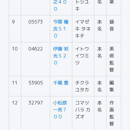
之４０
トシユ
名
楽
０
キ
9
05573
今関 種
イマゼ
本
録
吉５１
キ タネ
名
音
０
キチ
10
04622
伊藤 岩
イトウ
本
美
光５２
イワミ
名
術
０
ツ
監
督
11
53905
千蔵 豊
チクラ
本
編
ユタカ
名
集
12
32797
小松原
コマツ
本
作
一男７
バラ カ
名
画
００
ズオ
監
督