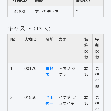
作品CD
読み
読み区分
42886
アルカディア
2
キャスト
（13 人）
No
人物ID
名前
カナ
名
役
称
割
区
区
分
分
1
00170
青野
アオノ タ
本
男
武
ケシ
名
性
俳
優
2
01850
池田
イケダ シ
本
男
秀一
ュウイチ
名
性
俳