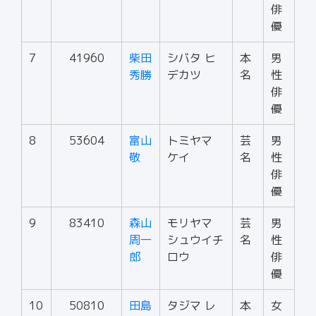
俳
優
7
41960
柴田
シバタ ヒ
本
男
秀勝
デカツ
名
性
俳
優
8
53604
富山
トミヤマ
芸
男
敬
ケイ
名
性
俳
優
9
83410
森山
モリヤマ
芸
男
周一
シュウイチ
名
性
郎
ロウ
俳
優
10
50810
田島
タジマ レ
本
女