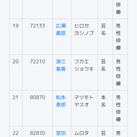
俳
優
19
72133
広瀬
ヒロセ
芸
男
義宣
ヨシノブ
名
性
俳
優
20
72210
深江
フカエ
芸
男
章喜
ショウキ
名
性
俳
優
21
80870
松本
マツモト
本
男
泰郎
ヤスオ
名
性
俳
優
22
82870
室田
ムロタ
芸
男