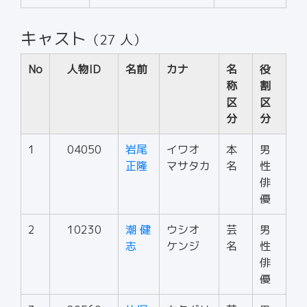
キャスト
（27 人）
No
人物ID
名前
カナ
名
役
称
割
区
区
分
分
1
04050
岩尾
イワオ
本
男
正隆
マサタカ
名
性
俳
優
2
10230
潮 健
ウシオ
芸
男
志
ケンジ
名
性
俳
優