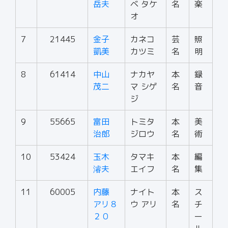
岳夫
ベ タケ
名
楽
オ
7
21445
金子
カネコ
芸
照
凱美
カツミ
名
明
8
61414
中山
ナカヤ
本
録
茂二
マ シゲ
名
音
ジ
9
55665
富田
トミタ
本
美
治郎
ジロウ
名
術
10
53424
玉木
タマキ
本
編
濬夫
エイフ
名
集
11
60005
内藤
ナイト
本
ス
アリ８
ウ アリ
名
チ
２０
ー