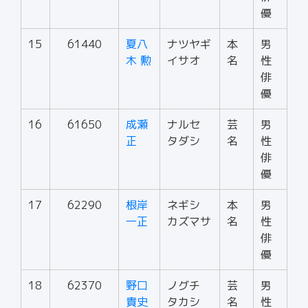
優
15
61440
夏八
ナツヤギ
本
男
木 勲
イサオ
名
性
俳
優
16
61650
成瀬
ナルセ
芸
男
正
タダシ
名
性
俳
優
17
62290
根岸
ネギシ
本
男
一正
カズマサ
名
性
俳
優
18
62370
野口
ノグチ
芸
男
貴史
タカシ
名
性