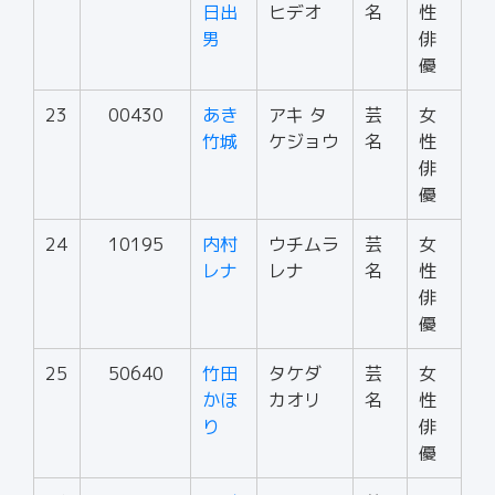
日出
ヒデオ
名
性
男
俳
優
23
00430
あき
アキ タ
芸
女
竹城
ケジョウ
名
性
俳
優
24
10195
内村
ウチムラ
芸
女
レナ
レナ
名
性
俳
優
25
50640
竹田
タケダ
芸
女
かほ
カオリ
名
性
り
俳
優