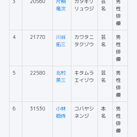
3
20560
片桐
カタギリ
芸
男
竜次
リュウジ
名
性
俳
優
4
21770
川谷
カワタニ
芸
男
拓三
タクゾウ
名
性
俳
優
5
22580
北村
キタムラ
芸
男
英三
エイゾウ
名
性
俳
優
6
31530
小林
コバヤシ
本
男
稔侍
ネンジ
名
性
俳
優