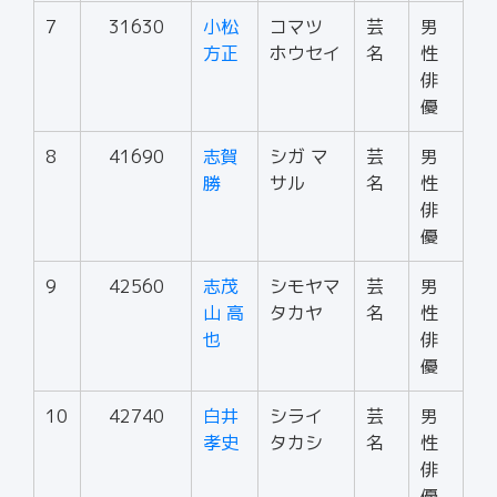
7
31630
小松
コマツ
芸
男
方正
ホウセイ
名
性
俳
優
8
41690
志賀
シガ マ
芸
男
勝
サル
名
性
俳
優
9
42560
志茂
シモヤマ
芸
男
山 高
タカヤ
名
性
也
俳
優
10
42740
白井
シライ
芸
男
孝史
タカシ
名
性
俳
優