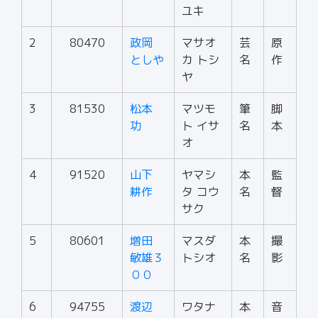
ユキ
2
80470
政岡
マサオ
芸
原
としや
カ トシ
名
作
ヤ
3
81530
松本
マツモ
筆
脚
功
ト イサ
名
本
オ
4
91520
山下
ヤマシ
本
監
耕作
タ コウ
名
督
サク
5
80601
増田
マスダ
本
撮
敏雄３
トシオ
名
影
００
6
94755
渡辺
ワタナ
本
音