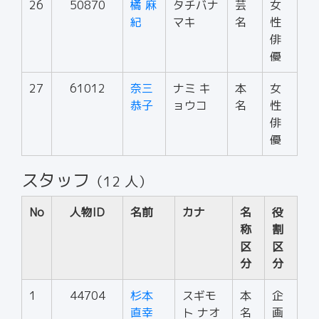
26
50870
橘 麻
タチバナ
芸
女
紀
マキ
名
性
俳
優
27
61012
奈三
ナミ キ
本
女
恭子
ョウコ
名
性
俳
優
スタッフ
（12 人）
No
人物ID
名前
カナ
名
役
称
割
区
区
分
分
1
44704
杉本
スギモ
本
企
直幸
ト ナオ
名
画