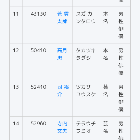
11
43130
菅 貫
スガ カ
本
男
太郎
ンタロウ
名
性
俳
優
12
50410
高月
タカツキ
本
男
忠
タダシ
名
性
俳
優
13
52410
司 裕
ツカサ
芸
男
介
ユウスケ
名
性
俳
優
14
52960
寺内
テラウチ
芸
男
文夫
フミオ
名
性
俳