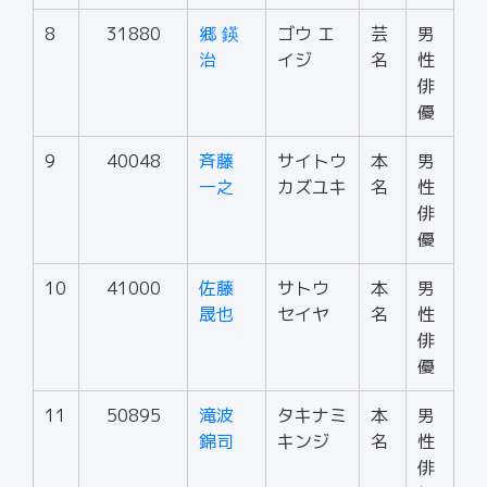
8
31880
郷 鍈
ゴウ エ
芸
男
治
イジ
名
性
俳
優
9
40048
斉藤
サイトウ
本
男
一之
カズユキ
名
性
俳
優
10
41000
佐藤
サトウ
本
男
晟也
セイヤ
名
性
俳
優
11
50895
滝波
タキナミ
本
男
錦司
キンジ
名
性
俳