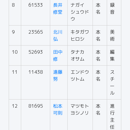
8
61533
長井
ナガイ
本
録
修堂
シュウド
名
音
ウ
9
23565
北川
キタガワ
本
美
弘
ヒロシ
名
術
10
52693
田中
タナカ
本
編
修
オサム
名
集
11
11438
遠藤
エンドウ
本
ス
努
ツトム
名
チ
ー
ル
12
81695
松本
マツモト
本
進
可則
ヨシノリ
名
行
主
任