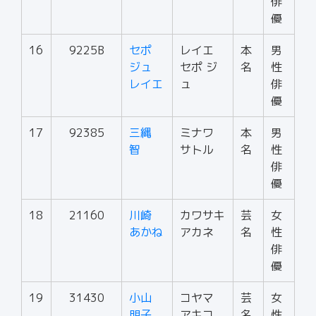
俳
優
16
9225B
セポ
レイエ
本
男
ジュ
セポ ジ
名
性
レイエ
ュ
俳
優
17
92385
三縄
ミナワ
本
男
智
サトル
名
性
俳
優
18
21160
川崎
カワサキ
芸
女
あかね
アカネ
名
性
俳
優
19
31430
小山
コヤマ
芸
女
明子
アキコ
名
性