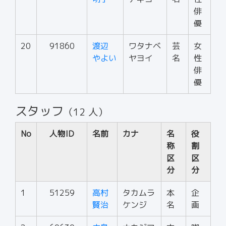
俳
優
20
91860
渡辺
ワタナベ
芸
女
やよい
ヤヨイ
名
性
俳
優
スタッフ
（12 人）
No
人物ID
名前
カナ
名
役
称
割
区
区
分
分
1
51259
高村
タカムラ
本
企
賢治
ケンジ
名
画