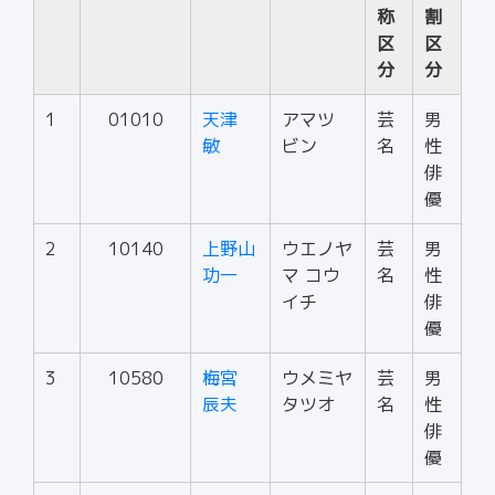
称
割
区
区
分
分
1
01010
天津
アマツ
芸
男
敏
ビン
名
性
俳
優
2
10140
上野山
ウエノヤ
芸
男
功一
マ コウ
名
性
イチ
俳
優
3
10580
梅宮
ウメミヤ
芸
男
辰夫
タツオ
名
性
俳
優