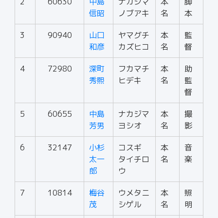
2
60630
中島
ナカジマ
本
脚
信昭
ノブアキ
名
本
3
90940
山口
ヤマグチ
本
監
和彦
カズヒコ
名
督
4
72980
深町
フカマチ
本
助
秀熙
ヒデキ
名
監
督
5
60655
中島
ナカジマ
本
撮
芳男
ヨシオ
名
影
6
32147
小杉
コスギ
本
音
太一
タイチロ
名
楽
郎
ウ
7
10814
梅谷
ウメタニ
本
照
茂
シゲル
名
明