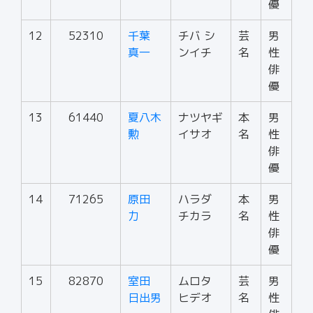
優
12
52310
千葉
チバ シ
芸
男
真一
ンイチ
名
性
俳
優
13
61440
夏八木
ナツヤギ
本
男
勲
イサオ
名
性
俳
優
14
71265
原田
ハラダ
本
男
力
チカラ
名
性
俳
優
15
82870
室田
ムロタ
芸
男
日出男
ヒデオ
名
性