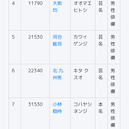
4
11790
大前
オオマエ
芸
男
均
ヒトシ
名
性
俳
優
5
21530
河合
カワイ
芸
男
絃司
ゲンジ
名
性
俳
優
6
22340
北 九
キタ ク
芸
男
州男
スオ
名
性
俳
優
7
31530
小林
コバヤシ
本
男
稔侍
ネンジ
名
性
俳
優