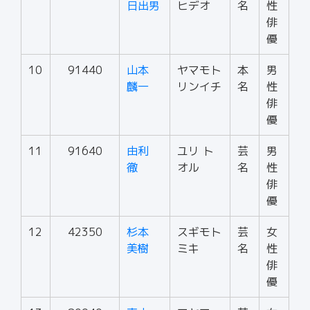
日出男
ヒデオ
名
性
俳
優
10
91440
山本
ヤマモト
本
男
麟一
リンイチ
名
性
俳
優
11
91640
由利
ユリ ト
芸
男
徹
オル
名
性
俳
優
12
42350
杉本
スギモト
芸
女
美樹
ミキ
名
性
俳
優