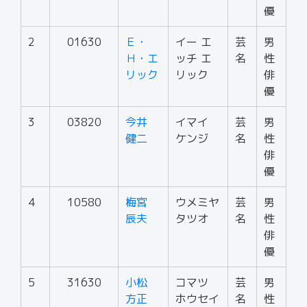
優
2
01630
Ｅ・
イー エ
芸
男
Ｈ・エ
ッチ エ
名
性
リック
リック
俳
優
3
03820
今井
イマイ
芸
男
健二
ケンジ
名
性
俳
優
4
10580
梅宮
ウメミヤ
芸
男
辰夫
タツオ
名
性
俳
優
5
31630
小松
コマツ
芸
男
方正
ホウセイ
名
性