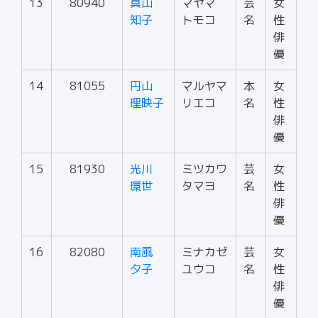
13
80940
真山
マヤマ
芸
女
知子
トモコ
名
性
俳
優
14
81055
円山
マルヤマ
本
女
理映子
リエコ
名
性
俳
優
15
81930
光川
ミツカワ
芸
女
環世
タマヨ
名
性
俳
優
16
82080
南風
ミナカゼ
芸
女
夕子
ユウコ
名
性
俳
優