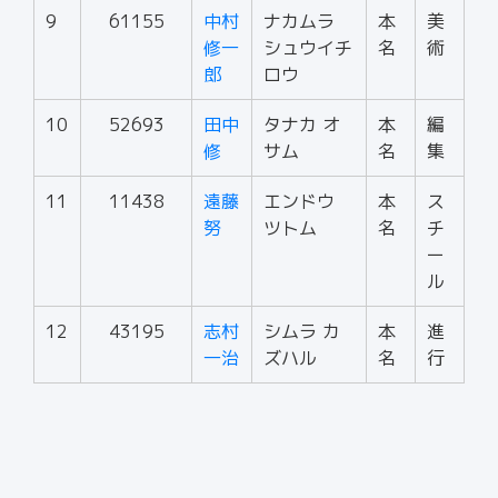
9
61155
中村
ナカムラ
本
美
修一
シュウイチ
名
術
郎
ロウ
10
52693
田中
タナカ オ
本
編
修
サム
名
集
11
11438
遠藤
エンドウ
本
ス
努
ツトム
名
チ
ー
ル
12
43195
志村
シムラ カ
本
進
一治
ズハル
名
行