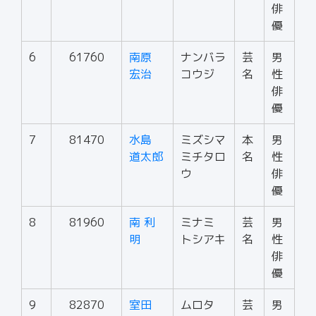
俳
優
6
61760
南原
ナンバラ
芸
男
宏治
コウジ
名
性
俳
優
7
81470
水島
ミズシマ
本
男
道太郎
ミチタロ
名
性
ウ
俳
優
8
81960
南 利
ミナミ
芸
男
明
トシアキ
名
性
俳
優
9
82870
室田
ムロタ
芸
男