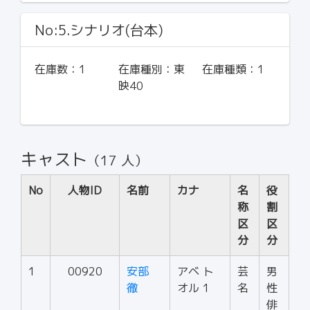
No:5.シナリオ(台本)
在庫数：
1
在庫種別：
東
在庫種類：
1
映40
キャスト
（17 人）
No
人物ID
名前
カナ
名
役
称
割
区
区
分
分
1
00920
安部
アベ ト
芸
男
徹
オル 1
名
性
俳