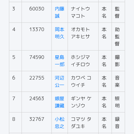
3
60030
内藤
ナイトウ
本
監
誠
マコト
名
督
4
13370
岡本
オカモト
本
助
明久
アキヒサ
名
監
督
5
74590
星島
ホシジマ
本
撮
一郎
イチロウ
名
影
6
22755
河辺
カワベ コ
本
音
公一
ウイチ
名
楽
7
24563
銀屋
ギンヤ ケ
本
照
謙藏
ンゾウ
名
明
8
32767
小松
コマツ タ
本
録
忠之
ダユキ
名
音