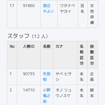
17
91860
渡辺
ワタナベ
芸
女
やよい
ヤヨイ
名
性
俳
優
スタッフ
（12 人）
No
人物ID
名前
カナ
名
役
称
割
区
区
分
分
1
90735
矢部
ヤベ ヒサ
本
企
恒
シ
名
画
2
14710
小野
オノ リュ
本
脚
竜之
ウノスケ
名
本
助