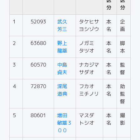
区
区
分
分
1
52093
武久
タケヒサ
本
企
芳三
ヨシゾウ
名
画
2
63680
野上
ノガミ
本
脚
龍雄
タツオ
名
本
3
60570
中島
ナカジマ
本
監
貞夫
サダオ
名
督
4
72870
深尾
フカオ
本
助
道典
ミチノリ
名
監
督
5
80601
増田
マスダ
本
撮
敏雄３
トシオ
名
影
００