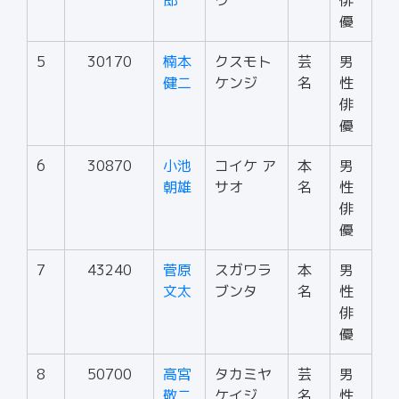
郎
ウ
俳
優
5
30170
楠本
クスモト
芸
男
健二
ケンジ
名
性
俳
優
6
30870
小池
コイケ ア
本
男
朝雄
サオ
名
性
俳
優
7
43240
菅原
スガワラ
本
男
文太
ブンタ
名
性
俳
優
8
50700
高宮
タカミヤ
芸
男
敬二
ケイジ
名
性