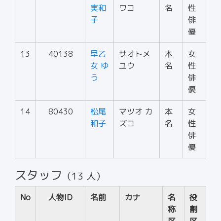
実和
ワコ
名
性
子
俳
優
13
40138
早乙
サオトメ
本
女
女 ゆ
ユウ
名
性
う
俳
優
14
80430
松尾
マツオ カ
本
女
和子
ズコ
名
性
俳
優
スタッフ
（13 人）
No
人物ID
名前
カナ
名
役
称
割