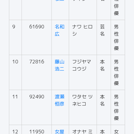
俳
優
9
61690
名和
ナワ ヒロ
芸
男
広
シ
名
性
俳
優
10
72816
藤山
フジヤマ
本
男
浩二
コウジ
名
性
俳
優
11
92490
渡瀬
ワタセ ツ
本
男
恒彦
ネヒコ
名
性
俳
優
12
11950
女屋
オナヤ ミ
本
女