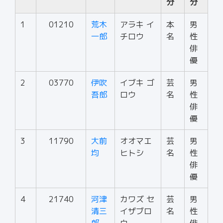
分
分
1
01210
荒木
アラキ イ
本
男
一郎
チロウ
名
性
俳
優
2
03770
伊吹
イブキ ゴ
芸
男
吾郎
ロウ
名
性
俳
優
3
11790
大前
オオマエ
芸
男
均
ヒトシ
名
性
俳
優
4
21740
河津
カワズ セ
芸
男
清三
イザブロ
名
性