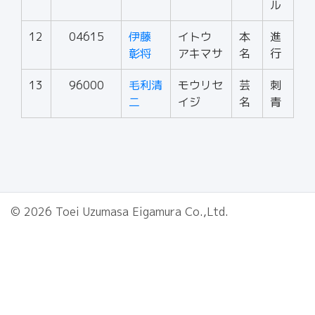
ル
12
04615
伊藤
イトウ
本
進
彰将
アキマサ
名
行
13
96000
毛利清
モウリセ
芸
刺
二
イジ
名
青
© 2026 Toei Uzumasa Eigamura Co.,Ltd.