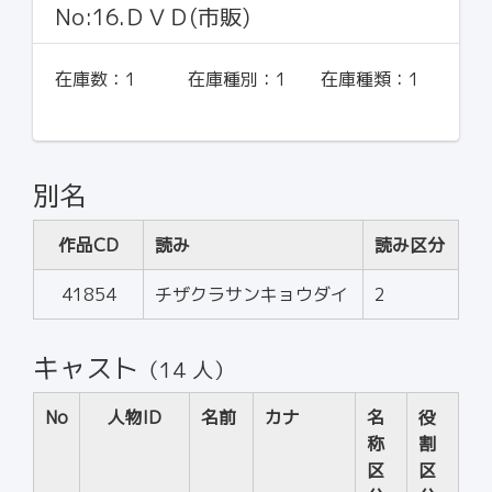
No:16.ＤＶＤ(市販)
在庫数：
1
在庫種別：
1
在庫種類：
1
別名
作品CD
読み
読み区分
41854
チザクラサンキョウダイ
2
キャスト
（14 人）
No
人物ID
名前
カナ
名
役
称
割
区
区