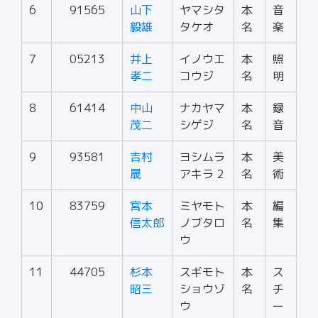
6
91565
山下
ヤマシタ
本
音
毅雄
タケオ
名
楽
7
05213
井上
イノウエ
本
照
孝二
コウジ
名
明
8
61414
中山
ナカヤマ
本
録
茂二
シゲジ
名
音
9
93581
吉村
ヨシムラ
本
美
晟
アキラ 2
名
術
10
83759
宮本
ミヤモト
本
編
信太郎
ノブタロ
名
集
ウ
11
44705
杉本
スギモト
本
ス
昭三
ショウゾ
名
チ
ウ
ー