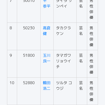
7
50010
平
タイラ サ
芸
男
参平
ンペイ
名
性
俳
優
8
50230
高倉
タカクラ
芸
男
健
ケン
名
性
俳
優
9
51800
玉川
タマガワ
芸
男
良一
リョウイ
名
性
チ
俳
優
10
52880
鶴田
ツルタ コ
芸
男
浩二
ウジ
名
性
俳
優