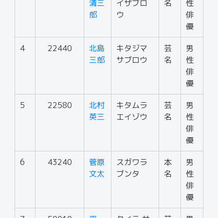
清三
イザブロ
名
性
郎
ウ
俳
優
4
22440
北島
キタジマ
芸
男
三郎
サブロウ
名
性
俳
優
5
22580
北村
キタムラ
芸
男
英三
エイゾウ
名
性
俳
優
6
43240
菅原
スガワラ
本
男
文太
ブンタ
名
性
俳
優