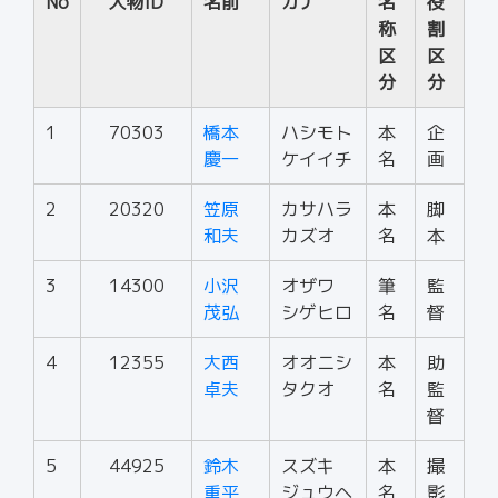
No
人物ID
名前
カナ
名
役
称
割
区
区
分
分
1
70303
橋本
ハシモト
本
企
慶一
ケイイチ
名
画
2
20320
笠原
カサハラ
本
脚
和夫
カズオ
名
本
3
14300
小沢
オザワ
筆
監
茂弘
シゲヒロ
名
督
4
12355
大西
オオニシ
本
助
卓夫
タクオ
名
監
督
5
44925
鈴木
スズキ
本
撮
重平
ジュウヘ
名
影