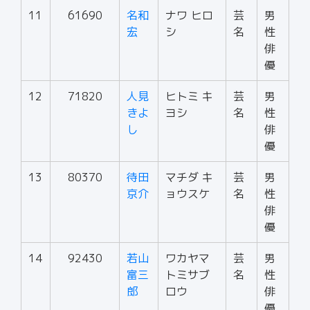
11
61690
名和
ナワ ヒロ
芸
男
宏
シ
名
性
俳
優
12
71820
人見
ヒトミ キ
芸
男
きよ
ヨシ
名
性
し
俳
優
13
80370
待田
マチダ キ
芸
男
京介
ョウスケ
名
性
俳
優
14
92430
若山
ワカヤマ
芸
男
富三
トミサブ
名
性
郎
ロウ
俳
優