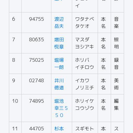
イ
6
94755
渡辺
ワタナベ
本
音
岳夫
タケオ
名
楽
7
80635
増田
マスダ
本
照
悦章
ヨシアキ
名
明
8
75025
堀場
ホリバ
本
録
一朗
イチロウ
名
音
9
02748
井川
イカワ
本
美
徳道
ノリミチ
名
術
10
74895
堀池
ホリイケ
本
編
幸三５
コウゾウ
名
集
５０
11
44705
杉本
スギモト
本
ス