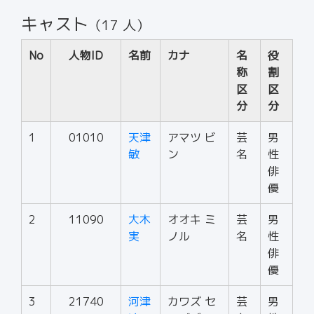
キャスト
（17 人）
No
人物ID
名前
カナ
名
役
称
割
区
区
分
分
1
01010
天津
アマツ ビ
芸
男
敏
ン
名
性
俳
優
2
11090
大木
オオキ ミ
芸
男
実
ノル
名
性
俳
優
3
21740
河津
カワズ セ
芸
男