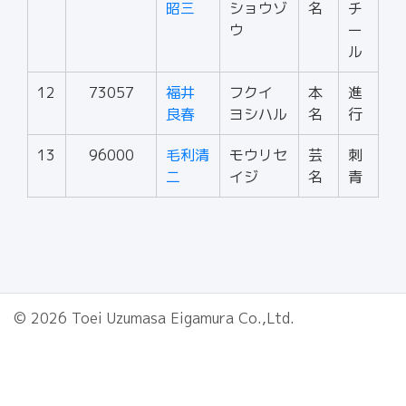
昭三
ショウゾ
名
チ
ウ
ー
ル
12
73057
福井
フクイ
本
進
良春
ヨシハル
名
行
13
96000
毛利清
モウリセ
芸
刺
二
イジ
名
青
© 2026 Toei Uzumasa Eigamura Co.,Ltd.