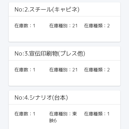
No:2.スチール(キャビネ)
在庫数：
1
在庫種別：
21
在庫種類：
2
No:3.宣伝印刷物(プレス他)
在庫数：
1
在庫種別：
21
在庫種類：
2
No:4.シナリオ(台本)
在庫数：
1
在庫種別：
東
在庫種類：
1
映6