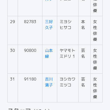
俳
優
29
82783
三好
ミヨシ
本
女
久子
ヒサコ
名
性
俳
優
30
90800
山本
ヤマモト
芸
女
緑
ミドリ 1
名
性
俳
優
31
91180
吉川
ヨシカワ
芸
女
満子
ミツコ
名
性
俳
優