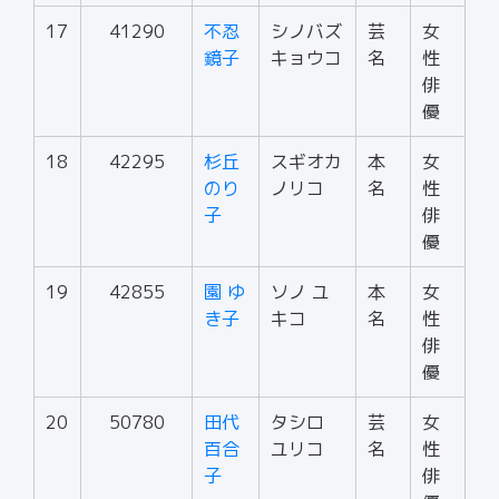
17
41290
不忍
シノバズ
芸
女
鏡子
キョウコ
名
性
俳
優
18
42295
杉丘
スギオカ
本
女
のり
ノリコ
名
性
子
俳
優
19
42855
園 ゆ
ソノ ユ
本
女
き子
キコ
名
性
俳
優
20
50780
田代
タシロ
芸
女
百合
ユリコ
名
性
子
俳