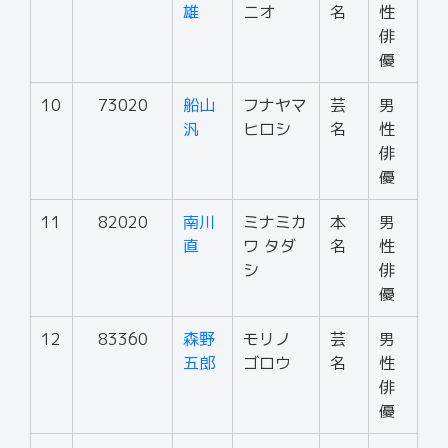
雄
ニオ
名
性
俳
優
10
73020
船山
フナヤマ
芸
男
汎
ヒロシ
名
性
俳
優
11
82020
南川
ミナミカ
本
男
直
ワ タダ
名
性
シ
俳
優
12
83360
森野
モリノ
芸
男
五郎
ゴロウ
名
性
俳
優