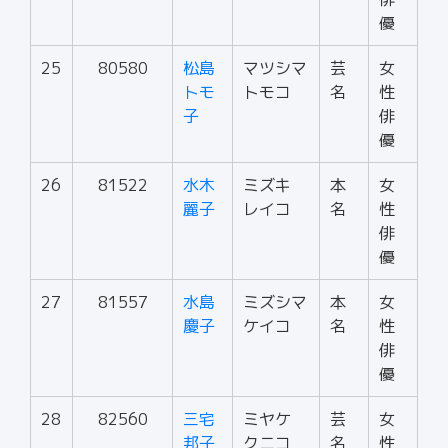
優
25
80580
松島
マツシマ
芸
女
トモ
トモコ
名
性
子
俳
優
26
81522
水木
ミズキ
本
女
麗子
レイコ
名
性
俳
優
27
81557
水島
ミズシマ
本
女
慶子
ケイコ
名
性
俳
優
28
82560
三宅
ミヤケ
芸
女
邦子
クニコ
名
性