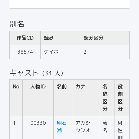
別名
作品CD
読み
読み区分
38574
ケイボ
2
キャスト
（31 人）
No
人物ID
名前
カナ
名
役
称
割
区
区
分
分
1
00330
明石
アカシ
芸
男
潮
ウシオ
名
性
俳