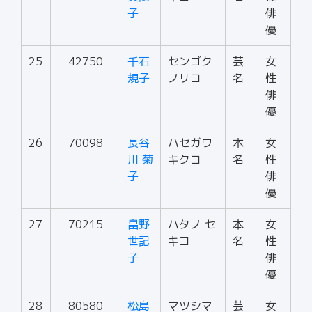
子
俳
優
25
42750
千石
センゴク
芸
女
規子
ノリコ
名
性
俳
優
26
70098
長谷
ハセガワ
本
女
川 菊
キクコ
名
性
子
俳
優
27
70215
畠野
ハタノ セ
本
女
世記
キコ
名
性
子
俳
優
28
80580
松島
マツシマ
芸
女