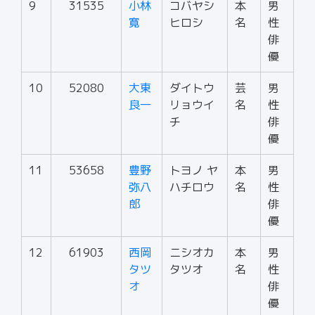
9
31535
小林
コバヤシ
本
男
寛
ヒロシ
名
性
俳
優
10
52080
大東
ダイトウ
芸
男
良一
リョウイ
名
性
チ
俳
優
11
53658
豊野
トヨノ ヤ
本
男
弥八
ハチロウ
名
性
郎
俳
優
12
61903
西岡
ニシオカ
本
男
タツ
タツオ
名
性
オ
俳
優