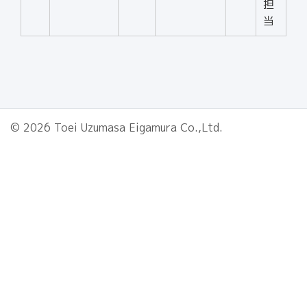
担
当
© 2026 Toei Uzumasa Eigamura Co.,Ltd.