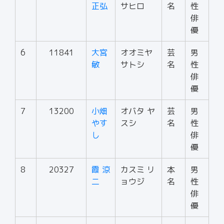
正弘
サヒロ
名
性
俳
優
6
11841
大宮
オオミヤ
芸
男
敏
サトシ
名
性
俳
優
7
13200
小畑
オバタ ヤ
芸
男
やす
スシ
名
性
し
俳
優
8
20327
霞 涼
カスミ リ
本
男
二
ョウジ
名
性
俳
優