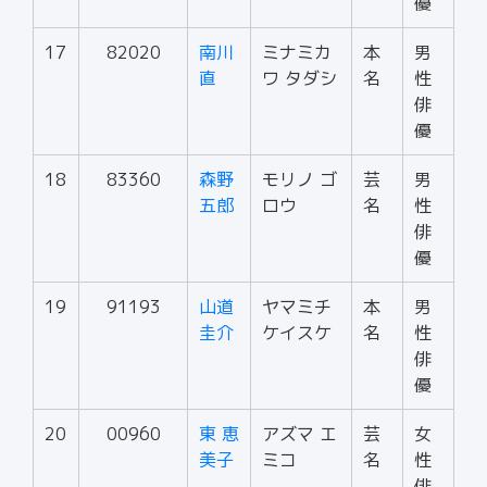
優
17
82020
南川
ミナミカ
本
男
直
ワ タダシ
名
性
俳
優
18
83360
森野
モリノ ゴ
芸
男
五郎
ロウ
名
性
俳
優
19
91193
山道
ヤマミチ
本
男
圭介
ケイスケ
名
性
俳
優
20
00960
東 恵
アズマ エ
芸
女
美子
ミコ
名
性
俳