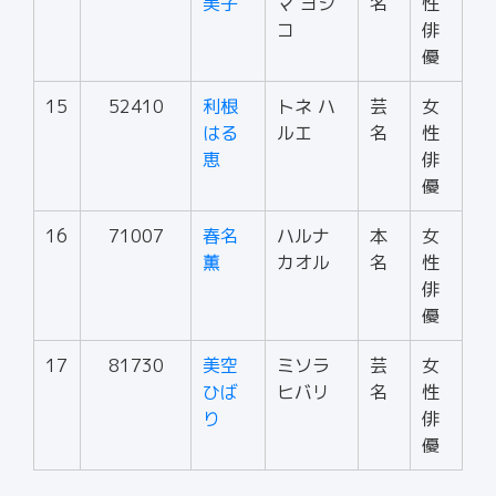
美子
マ ヨシ
名
性
コ
俳
優
15
52410
利根
トネ ハ
芸
女
はる
ルエ
名
性
恵
俳
優
16
71007
春名
ハルナ
本
女
薫
カオル
名
性
俳
優
17
81730
美空
ミソラ
芸
女
ひば
ヒバリ
名
性
り
俳
優