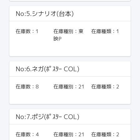
No:5.シナリオ(台本)
在庫数：
1
在庫種別：
東
在庫種類：
1
映P
No:6.ネガ(ﾎﾟｽﾀｰ COL)
在庫数：
8
在庫種別：
21
在庫種類：
2
No:7.ポジ(ﾎﾟｽﾀｰ COL)
在庫数：
4
在庫種別：
21
在庫種類：
2